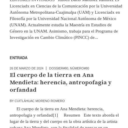
Licenciadx en Ciencias de la Comunicación por la Universidad
Autónoma Metropolitana-Cuajimalpa (UAM) y Licenciadx en
Filosofía por la Universidad Nacional Autónoma de México
(UNAM). Actualmente estudia la Maestría en Estudios de
Género en la UNAM. Asimismo, trabaja para el Programa de
Investigación en Cambio Climático (PINCC) de...
ENTRADA
26 DE MARZO DE 2024
DOSSIER#80
,
NÚMERO#80
El cuerpo de la tierra en Ana
Mendieta: herencia, antropofagia y
orfandad
BY
CUITLÁHUAC MORENO ROMERO
El cuerpo de la tierra en Ana Mendieta: herencia,
antropofagia y orfandad[1] Resumen Este texto aborda el
lugar de la tierra y del cuerpo en la obra artística de la artista
cubana Ana Mendieta, con la finalidad de pensar en un