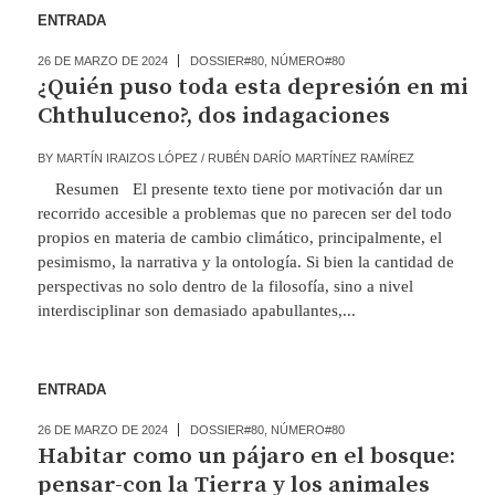
ENTRADA
26 DE MARZO DE 2024
DOSSIER#80
,
NÚMERO#80
¿Quién puso toda esta depresión en mi
Chthuluceno?, dos indagaciones
BY
MARTÍN IRAIZOS LÓPEZ / RUBÉN DARÍO MARTÍNEZ RAMÍREZ
Resumen El presente texto tiene por motivación dar un
recorrido accesible a problemas que no parecen ser del todo
propios en materia de cambio climático, principalmente, el
pesimismo, la narrativa y la ontología. Si bien la cantidad de
perspectivas no solo dentro de la filosofía, sino a nivel
interdisciplinar son demasiado apabullantes,...
ENTRADA
26 DE MARZO DE 2024
DOSSIER#80
,
NÚMERO#80
Habitar como un pájaro en el bosque:
pensar-con la Tierra y los animales