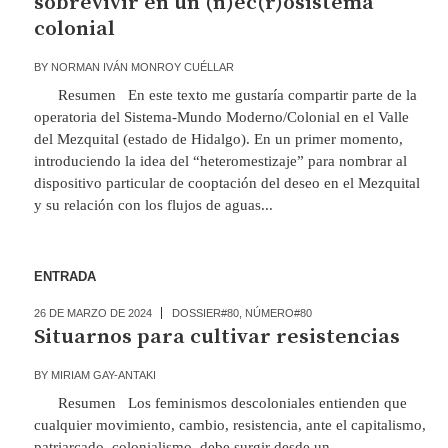
sobrevivir en un (n)ec(r)osistema
colonial
BY
NORMAN IVÁN MONROY CUÉLLAR
Resumen En este texto me gustaría compartir parte de la
operatoria del Sistema-Mundo Moderno/Colonial en el Valle
del Mezquital (estado de Hidalgo). En un primer momento,
introduciendo la idea del “heteromestizaje” para nombrar al
dispositivo particular de cooptación del deseo en el Mezquital
y su relación con los flujos de aguas...
ENTRADA
26 DE MARZO DE 2024
DOSSIER#80
,
NÚMERO#80
Situarnos para cultivar resistencias
BY
MIRIAM GAY-ANTAKI
Resumen Los feminismos descoloniales entienden que
cualquier movimiento, cambio, resistencia, ante el capitalismo,
patriarcado, colonialismo, debe surgir desde un