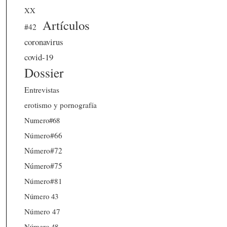
XX
Artículos
#42
coronavirus
covid-19
Dossier
Entrevistas
erotismo y pornografía
Numero#68
Número#66
Número#72
Número#75
Número#81
Número 43
Número 47
Número 48