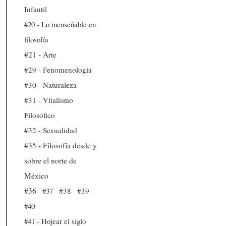
Infantil
#20 - Lo inenseñable en
filosofía
#21 - Arte
#29 - Fenomenología
#30 - Naturaleza
#31 - Vitalismo
Filosófico
#32 - Sexualidad
#35 - Filosofía desde y
sobre el norte de
México
#36
#37
#38
#39
#40
#41 - Hojear el siglo