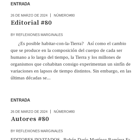
ENTRADA
26 DE MARZO DE 2024
NÚMERO#80
Editorial #80
BY
REFLEXIONES MARGINALES
¿Es posible habitar-con-la-Tierra? Así como el cambio
que se produce en la composición del cuerpo de cada ser
humano a lo largo del tiempo, la Tierra y los millones de
organismos que cohabitan consigo experimentan un sinfín de
variaciones en lapsos de tiempo distintos. Sin embargo, en las
últimas décadas se...
ENTRADA
26 DE MARZO DE 2024
NÚMERO#80
Autores #80
BY
REFLEXIONES MARGINALES
EDITORES INVITADOS Rubén Darío Martínez Ramírez Es