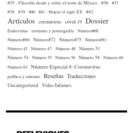
#35 - Filosofía desde y sobre el norte de México
#36
#37
#38
#39
#40
#41 - Hojear el siglo XX
#42
Dossier
Artículos
coronavirus
covid-19
Entrevistas
erotismo y pornografía
Numero#68
Número#66
Número#72
Número#75
Número#81
Número 51
Número 43
Número 47
Número 48
Número 54
Número 56
Número 58
Número 60
Número 55
Número Especial 8: Coronavirus
Número 63
Reseñas
Traducciones
política y entorno
Uncategorized
Vidas Infames