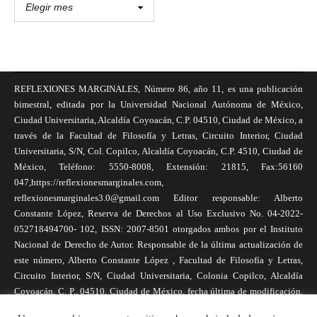
REFLEXIONES MARGINALES, Número 86, año 11, es una publicación
bimestral, editada por la Universidad Nacional Autónoma de México,
Ciudad Universitaria, Alcaldía Coyoacán, C.P. 04510, Ciudad de México, a
través de la Facultad de Filosofía y Letras, Circuito Interior, Ciudad
Universitaria, S/N, Col. Copilco, Alcaldía Coyoacán, C.P. 4510, Ciudad de
México, Teléfono: 5550-8008, Extensión: 21815, Fax:56160
047,https://reflexionesmarginales.com,
reflexionesmarginales3.0@gmail.com Editor responsable: Alberto
Constante López, Reserva de Derechos al Uso Exclusivo No. 04-2022-
052718494700- 102, ISSN: 2007-8501 otorgados ambos por el Instituto
Nacional de Derecho de Autor. Responsable de la última actualización de
este número, Alberto Constante López , Facultad de Filosofía y Letras,
Circuito Interior, S/N, Ciudad Universitaria, Colonia Copilco, Alcaldía
Coyoacán, C. P., 04510, Ciudad de México, fecha última de modificación,
1 de abril de 2025. Las opiniones expresadas por los autores no