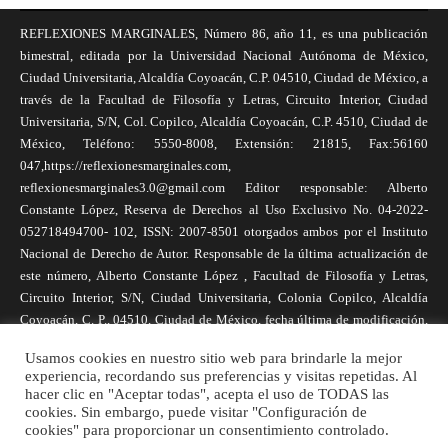
REFLEXIONES MARGINALES, Número 86, año 11, es una publicación
bimestral, editada por la Universidad Nacional Autónoma de México,
Ciudad Universitaria, Alcaldía Coyoacán, C.P. 04510, Ciudad de México, a
través de la Facultad de Filosofía y Letras, Circuito Interior, Ciudad
Universitaria, S/N, Col. Copilco, Alcaldía Coyoacán, C.P. 4510, Ciudad de
México, Teléfono: 5550-8008, Extensión: 21815, Fax:56160
047,https://reflexionesmarginales.com,
reflexionesmarginales3.0@gmail.com Editor responsable: Alberto
Constante López, Reserva de Derechos al Uso Exclusivo No. 04-2022-
052718494700- 102, ISSN: 2007-8501 otorgados ambos por el Instituto
Nacional de Derecho de Autor. Responsable de la última actualización de
este número, Alberto Constante López , Facultad de Filosofía y Letras,
Circuito Interior, S/N, Ciudad Universitaria, Colonia Copilco, Alcaldía
Coyoacán, C. P., 04510, Ciudad de México, fecha última de modificación,
1 de abril de 2025. Las opiniones expresadas por los autores no
Usamos cookies en nuestro sitio web para brindarle la mejor
necesariamente reflejan la postura de la revista, ni de Universidad Nacional
experiencia, recordando sus preferencias y visitas repetidas. Al
Autónoma de México. Los autores son responsables de los contenidos de
hacer clic en "Aceptar todas", acepta el uso de TODAS las
sus artículos. Se autoriza la reproducción total o parcial de los textos aquí
cookies. Sin embargo, puede visitar "Configuración de
cookies" para proporcionar un consentimiento controlado.
publicados siempre y cuando se cite la fuente completa y la dirección