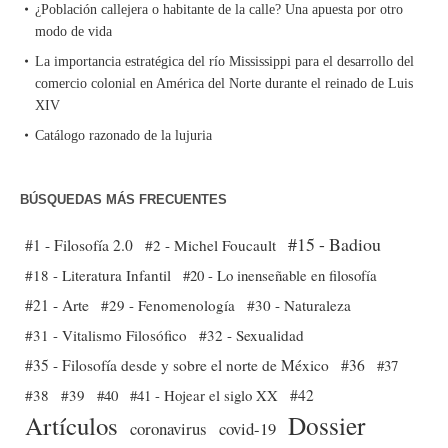
¿Población callejera o habitante de la calle? Una apuesta por otro
modo de vida
La importancia estratégica del río Mississippi para el desarrollo del
comercio colonial en América del Norte durante el reinado de Luis
XIV
Catálogo razonado de la lujuria
BÚSQUEDAS MÁS FRECUENTES
#15 - Badiou
#1 - Filosofía 2.0
#2 - Michel Foucault
#18 - Literatura Infantil
#20 - Lo inenseñable en filosofía
#21 - Arte
#29 - Fenomenología
#30 - Naturaleza
#31 - Vitalismo Filosófico
#32 - Sexualidad
#35 - Filosofía desde y sobre el norte de México
#36
#37
#38
#39
#40
#41 - Hojear el siglo XX
#42
Dossier
Artículos
coronavirus
covid-19