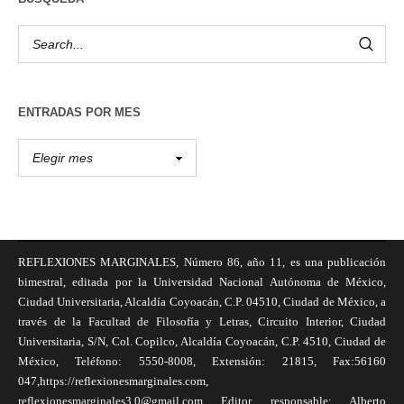
ENTRADAS POR MES
REFLEXIONES MARGINALES, Número 86, año 11, es una publicación
bimestral, editada por la Universidad Nacional Autónoma de México,
Ciudad Universitaria, Alcaldía Coyoacán, C.P. 04510, Ciudad de México, a
través de la Facultad de Filosofía y Letras, Circuito Interior, Ciudad
Universitaria, S/N, Col. Copilco, Alcaldía Coyoacán, C.P. 4510, Ciudad de
México, Teléfono: 5550-8008, Extensión: 21815, Fax:56160
047,https://reflexionesmarginales.com,
reflexionesmarginales3.0@gmail.com Editor responsable: Alberto