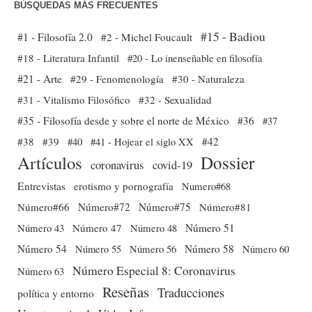
BÚSQUEDAS MÁS FRECUENTES
#15 - Badiou
#1 - Filosofía 2.0
#2 - Michel Foucault
#18 - Literatura Infantil
#20 - Lo inenseñable en filosofía
#21 - Arte
#29 - Fenomenología
#30 - Naturaleza
#31 - Vitalismo Filosófico
#32 - Sexualidad
#35 - Filosofía desde y sobre el norte de México
#36
#37
#38
#39
#40
#41 - Hojear el siglo XX
#42
Dossier
Artículos
coronavirus
covid-19
Entrevistas
erotismo y pornografía
Numero#68
Número#66
Número#72
Número#75
Número#81
Número 51
Número 43
Número 47
Número 48
Número 54
Número 56
Número 58
Número 60
Número 55
Número Especial 8: Coronavirus
Número 63
Reseñas
Traducciones
política y entorno