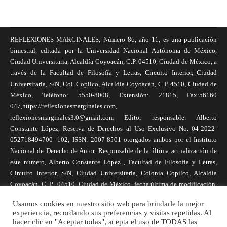
REFLEXIONES MARGINALES, Número 86, año 11, es una publicación
bimestral, editada por la Universidad Nacional Autónoma de México,
Ciudad Universitaria, Alcaldía Coyoacán, C.P. 04510, Ciudad de México, a
través de la Facultad de Filosofía y Letras, Circuito Interior, Ciudad
Universitaria, S/N, Col. Copilco, Alcaldía Coyoacán, C.P. 4510, Ciudad de
México, Teléfono: 5550-8008, Extensión: 21815, Fax:56160
047,https://reflexionesmarginales.com,
reflexionesmarginales3.0@gmail.com Editor responsable: Alberto
Constante López, Reserva de Derechos al Uso Exclusivo No. 04-2022-
052718494700- 102, ISSN: 2007-8501 otorgados ambos por el Instituto
Nacional de Derecho de Autor. Responsable de la última actualización de
este número, Alberto Constante López , Facultad de Filosofía y Letras,
Circuito Interior, S/N, Ciudad Universitaria, Colonia Copilco, Alcaldía
Coyoacán, C. P., 04510, Ciudad de México, fecha última de modificación,
1 de abril de 2025. Las opiniones expresadas por los autores no
Usamos cookies en nuestro sitio web para brindarle la mejor
necesariamente reflejan la postura de la revista, ni de Universidad Nacional
experiencia, recordando sus preferencias y visitas repetidas. Al
Autónoma de México. Los autores son responsables de los contenidos de
hacer clic en "Aceptar todas", acepta el uso de TODAS las