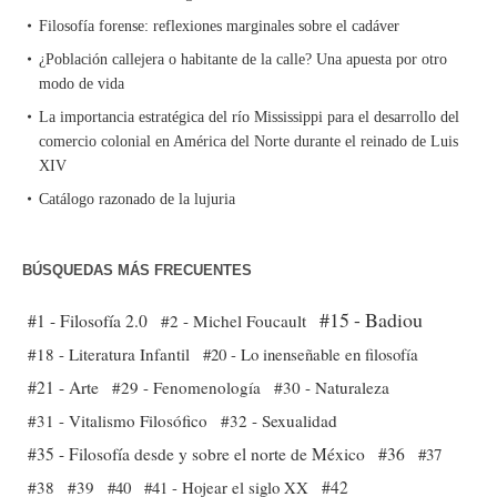
Filosofía forense: reflexiones marginales sobre el cadáver
¿Población callejera o habitante de la calle? Una apuesta por otro
modo de vida
La importancia estratégica del río Mississippi para el desarrollo del
comercio colonial en América del Norte durante el reinado de Luis
XIV
Catálogo razonado de la lujuria
BÚSQUEDAS MÁS FRECUENTES
#15 - Badiou
#1 - Filosofía 2.0
#2 - Michel Foucault
#18 - Literatura Infantil
#20 - Lo inenseñable en filosofía
#21 - Arte
#29 - Fenomenología
#30 - Naturaleza
#31 - Vitalismo Filosófico
#32 - Sexualidad
#35 - Filosofía desde y sobre el norte de México
#36
#37
#38
#39
#40
#41 - Hojear el siglo XX
#42