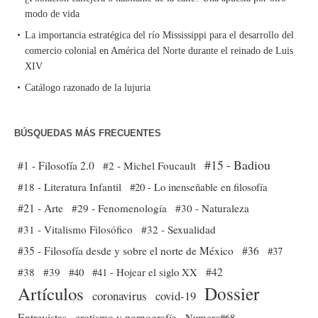
modo de vida
La importancia estratégica del río Mississippi para el desarrollo del
comercio colonial en América del Norte durante el reinado de Luis
XIV
Catálogo razonado de la lujuria
BÚSQUEDAS MÁS FRECUENTES
#15 - Badiou
#1 - Filosofía 2.0
#2 - Michel Foucault
#18 - Literatura Infantil
#20 - Lo inenseñable en filosofía
#21 - Arte
#29 - Fenomenología
#30 - Naturaleza
#31 - Vitalismo Filosófico
#32 - Sexualidad
#35 - Filosofía desde y sobre el norte de México
#36
#37
#38
#39
#40
#41 - Hojear el siglo XX
#42
Dossier
Artículos
coronavirus
covid-19
Entrevistas
erotismo y pornografía
Numero#68