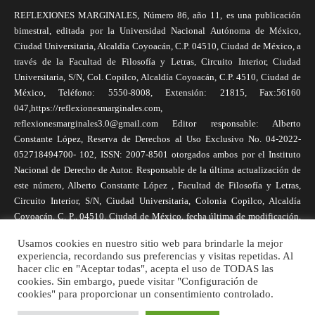
REFLEXIONES MARGINALES, Número 86, año 11, es una publicación
bimestral, editada por la Universidad Nacional Autónoma de México,
Ciudad Universitaria, Alcaldía Coyoacán, C.P. 04510, Ciudad de México, a
través de la Facultad de Filosofía y Letras, Circuito Interior, Ciudad
Universitaria, S/N, Col. Copilco, Alcaldía Coyoacán, C.P. 4510, Ciudad de
México, Teléfono: 5550-8008, Extensión: 21815, Fax:56160
047,https://reflexionesmarginales.com,
reflexionesmarginales3.0@gmail.com Editor responsable: Alberto
Constante López, Reserva de Derechos al Uso Exclusivo No. 04-2022-
052718494700- 102, ISSN: 2007-8501 otorgados ambos por el Instituto
Nacional de Derecho de Autor. Responsable de la última actualización de
este número, Alberto Constante López , Facultad de Filosofía y Letras,
Circuito Interior, S/N, Ciudad Universitaria, Colonia Copilco, Alcaldía
Coyoacán, C. P., 04510, Ciudad de México, fecha última de modificación,
1 de abril de 2025. Las opiniones expresadas por los autores no
Usamos cookies en nuestro sitio web para brindarle la mejor
necesariamente reflejan la postura de la revista, ni de Universidad Nacional
experiencia, recordando sus preferencias y visitas repetidas. Al
Autónoma de México. Los autores son responsables de los contenidos de
hacer clic en "Aceptar todas", acepta el uso de TODAS las
sus artículos. Se autoriza la reproducción total o parcial de los textos aquí
cookies. Sin embargo, puede visitar "Configuración de
cookies" para proporcionar un consentimiento controlado.
publicados siempre y cuando se cite la fuente completa y la dirección
electrónica de la publicación.