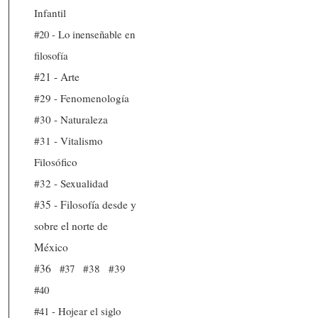
Infantil
#20 - Lo inenseñable en
filosofía
#21 - Arte
#29 - Fenomenología
#30 - Naturaleza
#31 - Vitalismo
Filosófico
#32 - Sexualidad
#35 - Filosofía desde y
sobre el norte de
México
#36
#37
#38
#39
#40
#41 - Hojear el siglo