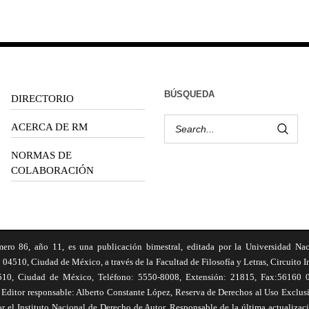
BÚSQUEDA
DIRECTORIO
ACERCA DE RM
NORMAS DE
COLABORACIÓN
6, año 11, es una publicación bimestral, editada por la Universidad Na
 04510, Ciudad de México, a través de la Facultad de Filosofía y Letras, Circuito In
510, Ciudad de México, Teléfono: 5550-8008, Extensión: 21815, Fax:56160 047
Editor responsable: Alberto Constante López, Reserva de Derechos al Uso Excl
el Instituto Nacional de Derecho de Autor. Responsable de la última actualizac