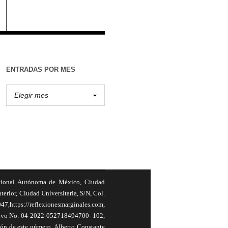
ENTRADAS POR MES
cional Autónoma de México, Ciudad
terior, Ciudad Universitaria, S/N, Col.
,https://reflexionesmarginales.com,
usivo No. 04-2022-052718494700- 102,
ión de este número, Alberto Constante