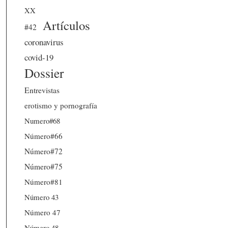
XX
Artículos
#42
coronavirus
covid-19
Dossier
Entrevistas
erotismo y pornografía
Numero#68
Número#66
Número#72
Número#75
Número#81
Número 43
Número 47
Número 48