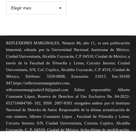
REFLEXIONES MARGINALES, Número 86, año 11, es una publicación
bimestral, editada por la Universidad Nacional Autónoma de México,
Ciudad Universitaria, Alcaldía Coyoacán, C.P. 04510, Ciudad de México, a
través de la Facultad de Filosofía y Letras, Circuito Interior, Ciudad
Universitaria, S/N, Col. Copilco, Alcaldía Coyoacán, C.P. 4510, Ciudad de
México, Teléfono: 5550-8008, Extensión: 21815, Fax:56160
047,https://reflexionesmarginales.com,
reflexionesmarginales3.0@gmail.com Editor responsable: Alberto
Constante López, Reserva de Derechos al Uso Exclusivo No. 04-2022-
052718494700- 102, ISSN: 2007-8501 otorgados ambos por el Instituto
Nacional de Derecho de Autor. Responsable de la última actualización de
este número, Alberto Constante López , Facultad de Filosofía y Letras,
Circuito Interior, S/N, Ciudad Universitaria, Colonia Copilco, Alcaldía
Coyoacán, C. P., 04510, Ciudad de México, fecha última de modificación,