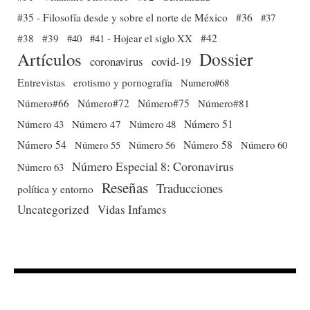
#35 - Filosofía desde y sobre el norte de México
#36
#37
#38
#39
#40
#41 - Hojear el siglo XX
#42
Dossier
Artículos
coronavirus
covid-19
Entrevistas
erotismo y pornografía
Numero#68
Número#66
Número#72
Número#75
Número#81
Número 51
Número 43
Número 47
Número 48
Número 54
Número 56
Número 58
Número 60
Número 55
Número Especial 8: Coronavirus
Número 63
Reseñas
Traducciones
política y entorno
Uncategorized
Vidas Infames