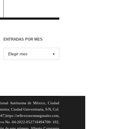
ENTRADAS POR MES
cional Autónoma de México, Ciudad
terior, Ciudad Universitaria, S/N, Col.
,https://reflexionesmarginales.com,
usivo No. 04-2022-052718494700- 102,
ión de este número, Alberto Constante