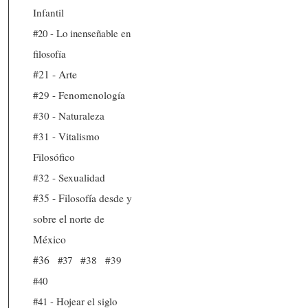
Infantil
#20 - Lo inenseñable en
filosofía
#21 - Arte
#29 - Fenomenología
#30 - Naturaleza
#31 - Vitalismo
Filosófico
#32 - Sexualidad
#35 - Filosofía desde y
sobre el norte de
México
#36
#37
#38
#39
#40
#41 - Hojear el siglo