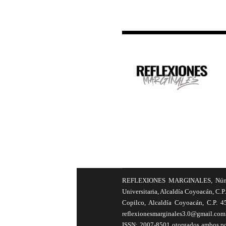
REFLEXIONES MARGINALES, Número 8
Universitaria, Alcaldía Coyoacán, C.P.
Copilco, Alcaldía Coyoacán, C.P. 4
reflexionesmarginales3.0@gmail.com 
ISSN: 2007-8501 otorgados ambos por 