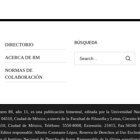
BÚSQUEDA
DIRECTORIO
ACERCA DE RM
NORMAS DE
COLABORACIÓN
6, año 11, es una publicación bimestral, editada por la Universidad Na
 04510, Ciudad de México, a través de la Facultad de Filosofía y Letras, Circuito In
510, Ciudad de México, Teléfono: 5550-8008, Extensión: 21815, Fax:56160 047
Editor responsable: Alberto Constante López, Reserva de Derechos al Uso Excl
el Instituto Nacional de Derecho de Autor. Responsable de la última actualizac