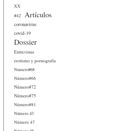
XX
Artículos
#42
coronavirus
covid-19
Dossier
Entrevistas
erotismo y pornografía
Numero#68
Número#66
Número#72
Número#75
Número#81
Número 43
Número 47
Número 48