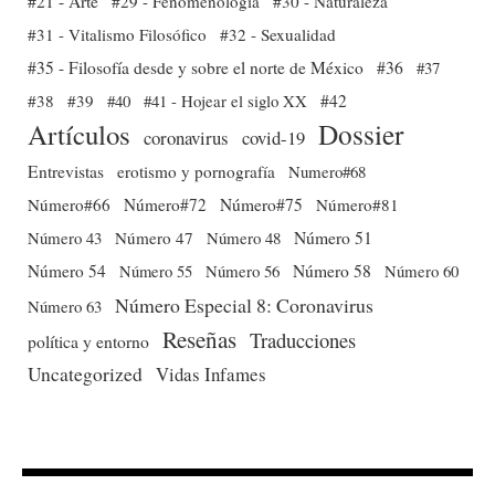
#21 - Arte
#29 - Fenomenología
#30 - Naturaleza
#31 - Vitalismo Filosófico
#32 - Sexualidad
#35 - Filosofía desde y sobre el norte de México
#36
#37
#38
#39
#40
#41 - Hojear el siglo XX
#42
Dossier
Artículos
coronavirus
covid-19
Entrevistas
erotismo y pornografía
Numero#68
Número#66
Número#72
Número#75
Número#81
Número 51
Número 43
Número 47
Número 48
Número 54
Número 56
Número 58
Número 60
Número 55
Número Especial 8: Coronavirus
Número 63
Reseñas
Traducciones
política y entorno
Uncategorized
Vidas Infames