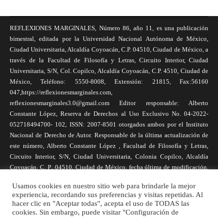
REFLEXIONES MARGINALES, Número 86, año 11, es una publicación
bimestral, editada por la Universidad Nacional Autónoma de México,
Ciudad Universitaria, Alcaldía Coyoacán, C.P. 04510, Ciudad de México, a
través de la Facultad de Filosofía y Letras, Circuito Interior, Ciudad
Universitaria, S/N, Col. Copilco, Alcaldía Coyoacán, C.P. 4510, Ciudad de
México, Teléfono: 5550-8008, Extensión: 21815, Fax:56160
047,https://reflexionesmarginales.com,
reflexionesmarginales3.0@gmail.com Editor responsable: Alberto
Constante López, Reserva de Derechos al Uso Exclusivo No. 04-2022-
052718494700- 102, ISSN: 2007-8501 otorgados ambos por el Instituto
Nacional de Derecho de Autor. Responsable de la última actualización de
este número, Alberto Constante López , Facultad de Filosofía y Letras,
Circuito Interior, S/N, Ciudad Universitaria, Colonia Copilco, Alcaldía
Coyoacán, C. P., 04510, Ciudad de México, fecha última de modificación,
1 de abril de 2025. Las opiniones expresadas por los autores no
Usamos cookies en nuestro sitio web para brindarle la mejor
necesariamente reflejan la postura de la revista, ni de Universidad Nacional
experiencia, recordando sus preferencias y visitas repetidas. Al
Autónoma de México. Los autores son responsables de los contenidos de
hacer clic en "Aceptar todas", acepta el uso de TODAS las
sus artículos. Se autoriza la reproducción total o parcial de los textos aquí
cookies. Sin embargo, puede visitar "Configuración de