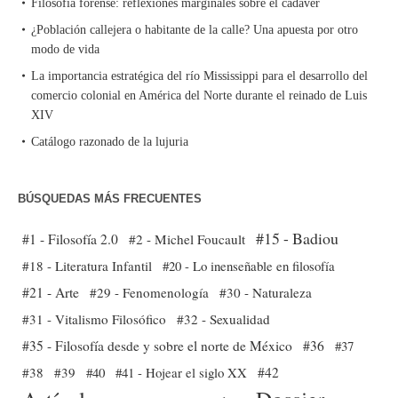
Filosofía forense: reflexiones marginales sobre el cadáver
¿Población callejera o habitante de la calle? Una apuesta por otro
modo de vida
La importancia estratégica del río Mississippi para el desarrollo del
comercio colonial en América del Norte durante el reinado de Luis
XIV
Catálogo razonado de la lujuria
BÚSQUEDAS MÁS FRECUENTES
#15 - Badiou
#1 - Filosofía 2.0
#2 - Michel Foucault
#18 - Literatura Infantil
#20 - Lo inenseñable en filosofía
#21 - Arte
#29 - Fenomenología
#30 - Naturaleza
#31 - Vitalismo Filosófico
#32 - Sexualidad
#35 - Filosofía desde y sobre el norte de México
#36
#37
#38
#39
#40
#41 - Hojear el siglo XX
#42