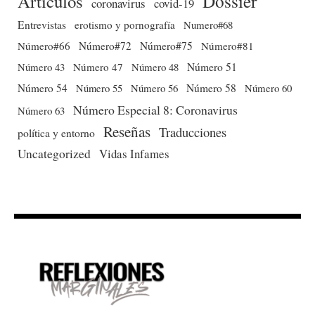
Dossier
Artículos
coronavirus
covid-19
Entrevistas
erotismo y pornografía
Numero#68
Número#66
Número#72
Número#75
Número#81
Número 51
Número 43
Número 47
Número 48
Número 54
Número 56
Número 58
Número 60
Número 55
Número Especial 8: Coronavirus
Número 63
Reseñas
Traducciones
política y entorno
Uncategorized
Vidas Infames