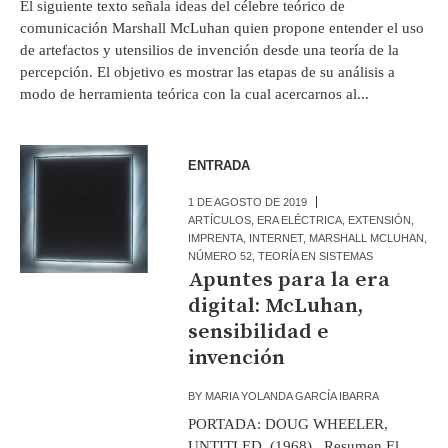
El siguiente texto señala ideas del célebre teórico de
comunicación Marshall McLuhan quien propone entender el uso
de artefactos y utensilios de invención desde una teoría de la
percepción. El objetivo es mostrar las etapas de su análisis a
modo de herramienta teórica con la cual acercarnos al...
ENTRADA
1 DE AGOSTO DE 2019
ARTÍCULOS
,
ERA ELÉCTRICA
,
EXTENSIÓN
,
IMPRENTA
,
INTERNET
,
MARSHALL MCLUHAN
,
NÚMERO 52
,
TEORÍA EN SISTEMAS
Apuntes para la era
digital: McLuhan,
sensibilidad e
invención
BY
MARIA YOLANDA GARCÍA IBARRA
PORTADA: DOUG WHEELER,
UNTITLED, (1968) Resumen El