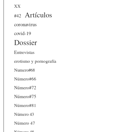
XX
Artículos
#42
coronavirus
covid-19
Dossier
Entrevistas
erotismo y pornografía
Numero#68
Número#66
Número#72
Número#75
Número#81
Número 43
Número 47
Número 48