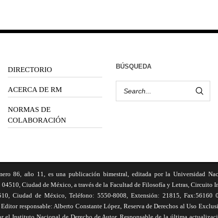
BÚSQUEDA
DIRECTORIO
ACERCA DE RM
NORMAS DE
COLABORACIÓN
6, año 11, es una publicación bimestral, editada por la Universidad Na
 04510, Ciudad de México, a través de la Facultad de Filosofía y Letras, Circuito In
510, Ciudad de México, Teléfono: 5550-8008, Extensión: 21815, Fax:56160 047
Editor responsable: Alberto Constante López, Reserva de Derechos al Uso Excl
el Instituto Nacional de Derecho de Autor. Responsable de la última actualizac