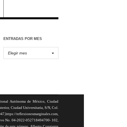
ENTRADAS POR MES
cional Autónoma de México, Ciudad
terior, Ciudad Universitaria, S/N, Col.
,https://reflexionesmarginales.com,
usivo No. 04-2022-052718494700- 102,
ión de este número, Alberto Constante