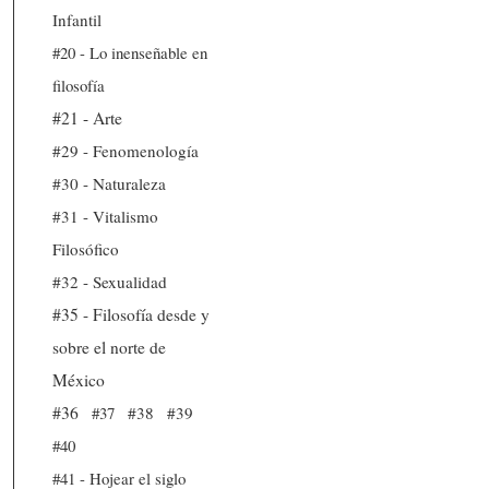
Infantil
#20 - Lo inenseñable en
filosofía
#21 - Arte
#29 - Fenomenología
#30 - Naturaleza
#31 - Vitalismo
Filosófico
#32 - Sexualidad
#35 - Filosofía desde y
sobre el norte de
México
#36
#37
#38
#39
#40
#41 - Hojear el siglo