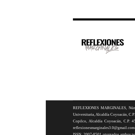
REFLEXIONES MARGINALES, Número 8
Universitaria, Alcaldía Coyoacán, C.P.
Copilco, Alcaldía Coyoacán, C.P. 4
reflexionesmarginales3.0@gmail.com 
ISSN: 2007-8501 otorgados ambos por 