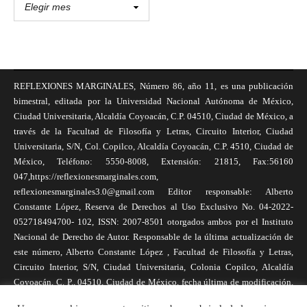
REFLEXIONES MARGINALES, Número 86, año 11, es una publicación
bimestral, editada por la Universidad Nacional Autónoma de México,
Ciudad Universitaria, Alcaldía Coyoacán, C.P. 04510, Ciudad de México, a
través de la Facultad de Filosofía y Letras, Circuito Interior, Ciudad
Universitaria, S/N, Col. Copilco, Alcaldía Coyoacán, C.P. 4510, Ciudad de
México, Teléfono: 5550-8008, Extensión: 21815, Fax:56160
047,https://reflexionesmarginales.com,
reflexionesmarginales3.0@gmail.com Editor responsable: Alberto
Constante López, Reserva de Derechos al Uso Exclusivo No. 04-2022-
052718494700- 102, ISSN: 2007-8501 otorgados ambos por el Instituto
Nacional de Derecho de Autor. Responsable de la última actualización de
este número, Alberto Constante López , Facultad de Filosofía y Letras,
Circuito Interior, S/N, Ciudad Universitaria, Colonia Copilco, Alcaldía
Coyoacán, C. P., 04510, Ciudad de México, fecha última de modificación,
1 de abril de 2025. Las opiniones expresadas por los autores no