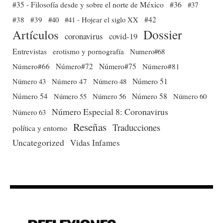
#35 - Filosofía desde y sobre el norte de México
#36
#37
#38
#39
#40
#41 - Hojear el siglo XX
#42
Dossier
Artículos
coronavirus
covid-19
Entrevistas
erotismo y pornografía
Numero#68
Número#66
Número#72
Número#75
Número#81
Número 51
Número 43
Número 47
Número 48
Número 54
Número 56
Número 58
Número 60
Número 55
Número Especial 8: Coronavirus
Número 63
Reseñas
Traducciones
política y entorno
Uncategorized
Vidas Infames