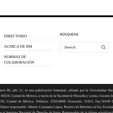
BÚSQUEDA
DIRECTORIO
ACERCA DE RM
NORMAS DE
COLABORACIÓN
6, año 11, es una publicación bimestral, editada por la Universidad Na
 04510, Ciudad de México, a través de la Facultad de Filosofía y Letras, Circuito In
510, Ciudad de México, Teléfono: 5550-8008, Extensión: 21815, Fax:56160 047
Editor responsable: Alberto Constante López, Reserva de Derechos al Uso Excl
el Instituto Nacional de Derecho de Autor. Responsable de la última actualizac