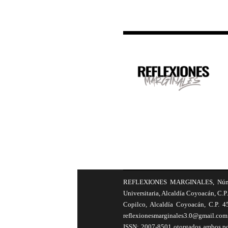
REFLEXIONES MARGINALES, Número 8
Universitaria, Alcaldía Coyoacán, C.P.
Copilco, Alcaldía Coyoacán, C.P. 4
reflexionesmarginales3.0@gmail.com 
ISSN: 2007-8501 otorgados ambos por 