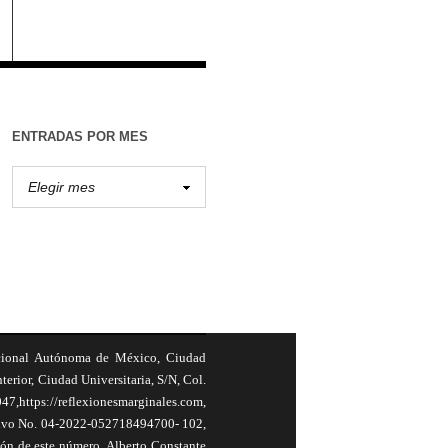
ENTRADAS POR MES
cional Autónoma de México, Ciudad
terior, Ciudad Universitaria, S/N, Col.
,https://reflexionesmarginales.com,
usivo No. 04-2022-052718494700- 102,
ión de este número, Alberto Constante