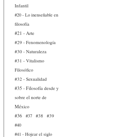
Infantil
#20 - Lo inenseñable en
filosofía
#21 - Arte
#29 - Fenomenología
#30 - Naturaleza
#31 - Vitalismo
Filosófico
#32 - Sexualidad
#35 - Filosofía desde y
sobre el norte de
México
#36
#37
#38
#39
#40
#41 - Hojear el siglo