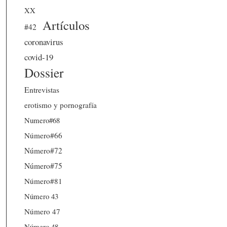
XX
Artículos
#42
coronavirus
covid-19
Dossier
Entrevistas
erotismo y pornografía
Numero#68
Número#66
Número#72
Número#75
Número#81
Número 43
Número 47
Número 48