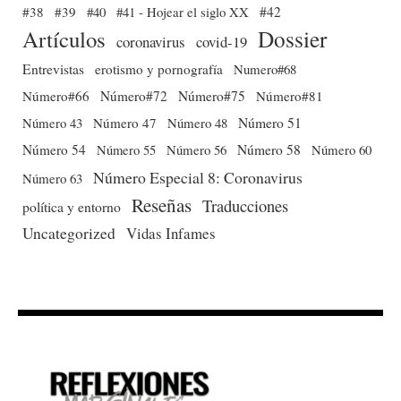
#38
#39
#40
#41 - Hojear el siglo XX
#42
Dossier
Artículos
coronavirus
covid-19
Entrevistas
erotismo y pornografía
Numero#68
Número#66
Número#72
Número#75
Número#81
Número 51
Número 43
Número 47
Número 48
Número 54
Número 56
Número 58
Número 60
Número 55
Número Especial 8: Coronavirus
Número 63
Reseñas
Traducciones
política y entorno
Uncategorized
Vidas Infames