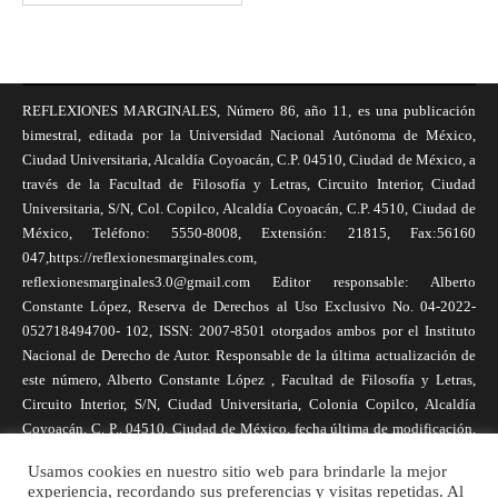
REFLEXIONES MARGINALES, Número 86, año 11, es una publicación
bimestral, editada por la Universidad Nacional Autónoma de México,
Ciudad Universitaria, Alcaldía Coyoacán, C.P. 04510, Ciudad de México, a
través de la Facultad de Filosofía y Letras, Circuito Interior, Ciudad
Universitaria, S/N, Col. Copilco, Alcaldía Coyoacán, C.P. 4510, Ciudad de
México, Teléfono: 5550-8008, Extensión: 21815, Fax:56160
047,https://reflexionesmarginales.com,
reflexionesmarginales3.0@gmail.com Editor responsable: Alberto
Constante López, Reserva de Derechos al Uso Exclusivo No. 04-2022-
052718494700- 102, ISSN: 2007-8501 otorgados ambos por el Instituto
Nacional de Derecho de Autor. Responsable de la última actualización de
este número, Alberto Constante López , Facultad de Filosofía y Letras,
Circuito Interior, S/N, Ciudad Universitaria, Colonia Copilco, Alcaldía
Coyoacán, C. P., 04510, Ciudad de México, fecha última de modificación,
1 de abril de 2025. Las opiniones expresadas por los autores no
Usamos cookies en nuestro sitio web para brindarle la mejor
necesariamente reflejan la postura de la revista, ni de Universidad Nacional
experiencia, recordando sus preferencias y visitas repetidas. Al