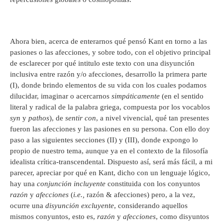
Ahora bien, acerca de enterarnos qué pensó Kant en torno a las
pasiones o las afecciones, y sobre todo, con el objetivo principal
de esclarecer por qué intitulo este texto con una disyunción
inclusiva entre razón y/o afecciones, desarrollo la primera parte
(I), donde brindo elementos de su vida con los cuales podamos
dilucidar, imaginar o acercarnos
simpáticamente
(en el sentido
literal y radical de la palabra griega, compuesta por los vocablos
syn
y
pathos
), de
sentir con
, a nivel vivencial, qué tan presentes
fueron las afecciones y las pasiones en su persona. Con ello doy
paso a las siguientes secciones (II) y (III), donde expongo lo
propio de nuestro tema, aunque ya en el contexto de la filosofía
idealista crítica-transcendental. Dispuesto así, será más fácil, a mi
parecer, apreciar por qué en Kant, dicho con un lenguaje lógico,
hay una
conjunción incluyente
constituida con los conyuntos
razón
y
afecciones
(
i.e.,
razón & afecciones) pero, a la vez,
ocurre una
disyunción excluyente
, considerando aquellos
mismos conyuntos, esto es,
razón
y
afecciones
, como disyuntos