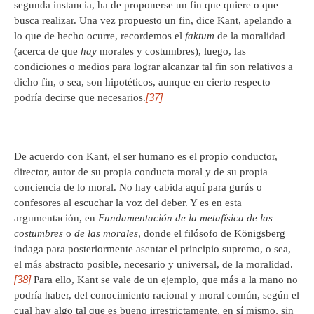
segunda instancia, ha de proponerse un fin que quiere o que
busca realizar. Una vez propuesto un fin, dice Kant, apelando a
lo que de hecho ocurre, recordemos el
faktum
de la moralidad
(acerca de que
hay
morales y costumbres), luego, las
condiciones o medios para lograr alcanzar tal fin son relativos a
dicho fin, o sea, son hipotéticos, aunque en cierto respecto
[37]
podría decirse que necesarios.
De acuerdo con Kant, el ser humano es el propio conductor,
director, autor de su propia conducta moral y de su propia
conciencia de lo moral. No hay cabida aquí para gurús o
confesores al escuchar la voz del deber. Y es en esta
argumentación, en
Fundamentación de la metafísica de las
costumbres
o
de las morales
, donde el filósofo de Königsberg
indaga para posteriormente asentar el principio supremo, o sea,
el más abstracto posible, necesario y universal, de la moralidad.
[38]
Para ello, Kant se vale de un ejemplo, que más a la mano no
podría haber, del conocimiento racional y moral común, según el
cual hay algo tal que es bueno irrestrictamente, en sí mismo, sin