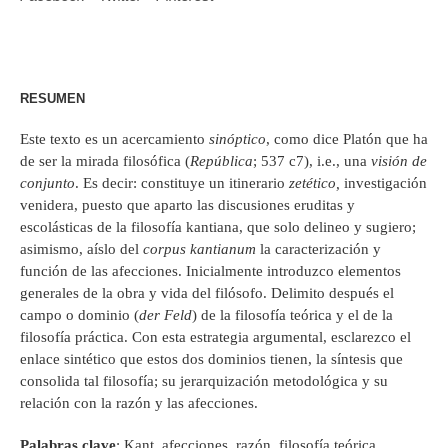
RESUMEN
Este texto es un acercamiento
sinóptico
, como dice Platón que ha
de ser la mirada filosófica (
República
; 537 c7), i.e., una
visión de
conjunto
. Es decir: constituye un itinerario
zetético,
investigación
venidera, puesto que aparto las discusiones eruditas y
escolásticas de la filosofía kantiana, que solo delineo y sugiero;
asimismo, aíslo del
corpus kantianum
la caracterización y
función de las afecciones. Inicialmente introduzco elementos
generales de la obra y vida del filósofo. Delimito después el
campo o dominio (
der
Feld
) de la filosofía teórica y el de la
filosofía práctica. Con esta estrategia argumental, esclarezco el
enlace sintético que estos dos dominios tienen, la síntesis que
consolida tal filosofía; su jerarquización metodológica y su
relación con la razón y las afecciones.
Palabras clave
: Kant, afecciones, razón, filosofía teórica,