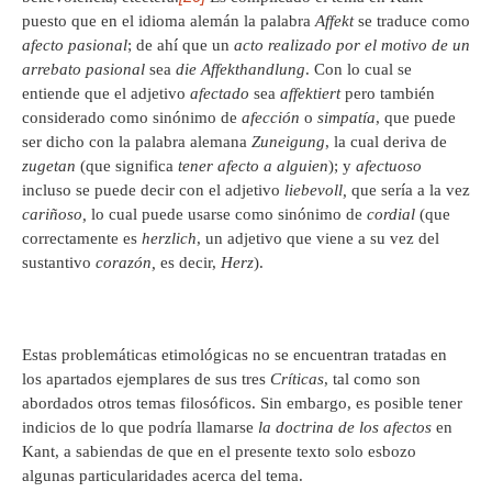
puesto que en el idioma alemán la palabra
Affekt
se traduce como
afecto pasional
; de ahí que un
acto realizado por el motivo de un
arrebato pasional
sea
die Affekthandlung
. Con lo cual se
entiende que el adjetivo
afectado
sea
affektiert
pero también
considerado como sinónimo de
afección
o
simpatía
, que puede
ser dicho con la palabra alemana
Zuneigung
, la cual deriva de
zugetan
(que significa
tener afecto a alguien
); y
afectuoso
incluso se puede decir con el adjetivo
liebevoll,
que sería a la vez
cariñoso,
lo cual puede usarse como sinónimo de
cordial
(que
correctamente es
herzlich
, un adjetivo que viene a su vez del
sustantivo
corazón,
es decir,
Herz
).
Estas problemáticas etimológicas no se encuentran tratadas en
los apartados ejemplares de sus tres
Críticas
, tal como son
abordados otros temas filosóficos. Sin embargo, es posible tener
indicios de lo que podría llamarse
la doctrina de los afectos
en
Kant, a sabiendas de que en el presente texto solo esbozo
algunas particularidades acerca del tema.