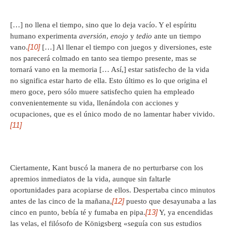
[…] no llena el tiempo, sino que lo deja vacío. Y el espíritu
humano experimenta
aversión
,
enojo
y
tedio
ante un tiempo
[10]
vano.
[…] Al llenar el tiempo con juegos y diversiones, este
nos parecerá colmado en tanto sea tiempo presente, mas se
tornará vano en la memoria [… Así,] estar satisfecho de la vida
no significa estar harto de ella. Esto último es lo que origina el
mero goce, pero sólo muere satisfecho quien ha empleado
convenientemente su vida, llenándola con acciones y
ocupaciones, que es el único modo de no lamentar haber vivido.
[11]
Ciertamente, Kant buscó la manera de no perturbarse con los
apremios inmediatos de la vida, aunque sin faltarle
oportunidades para acopiarse de ellos. Despertaba cinco minutos
[12]
antes de las cinco de la mañana,
puesto que desayunaba a las
[13]
cinco en punto, bebía té y fumaba en pipa.
Y, ya encendidas
las velas, el filósofo de Königsberg «seguía con sus estudios