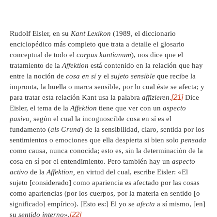
Rudolf Eisler, en su
Kant Lexikon
(1989, el diccionario
enciclopédico más completo que trata a detalle el glosario
conceptual de todo el
corpus kantianum
), nos dice que el
tratamiento de la
Affektion
está contenido en la relación que hay
entre la noción de
cosa en sí
y el
sujeto sensible
que recibe la
impronta, la huella o marca sensible, por lo cual éste se afecta; y
[21]
para tratar esta relación Kant usa la palabra
affizieren.
Dice
Eisler, el tema de la
Affektion
tiene que ver con un
aspecto
pasivo,
según el cual la incognoscible cosa en sí es el
fundamento (
als Grund
) de la sensibilidad, claro, sentida por los
sentimientos o emociones que ella despierta si bien solo
pensada
como causa, nunca conocida; esto es, sin la determinación de la
cosa en sí por el entendimiento. Pero también hay un
aspecto
activo
de la
Affektion,
en virtud del cual, escribe Eisler: «El
sujeto [considerado] como apariencia es afectado por las cosas
como apariencias (por los cuerpos, por la materia en sentido [o
significado] empírico). [Esto es:] El yo se
afecta
a sí mismo, [en]
[22]
su
sentido interno
».