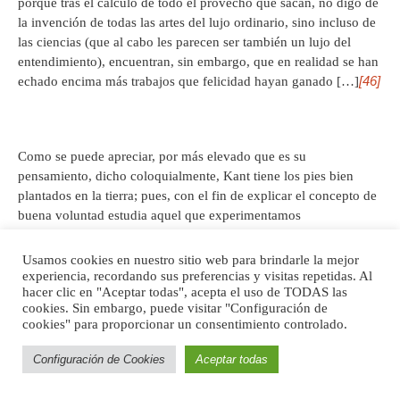
porque tras el cálculo de todo el provecho que sacan, no digo de
la invención de todas las artes del lujo ordinario, sino incluso de
las ciencias (que al cabo les parecen ser también un lujo del
entendimiento), encuentran, sin embargo, que en realidad se han
[46]
echado encima más trabajos que felicidad hayan ganado […]
Como se puede apreciar, por más elevado que es su
pensamiento, dicho coloquialmente, Kant tiene los pies bien
plantados en la tierra; pues, con el fin de explicar el concepto de
buena voluntad estudia aquel que experimentamos
indudablemente en nuestras acciones morales. Se trata aquí del
concepto de
deber
, el cual contiene el concepto de buena
Usamos cookies en nuestro sitio web para brindarle la mejor
voluntad; es decir, que ante la dificultad de pensar lo que sea una
experiencia, recordando sus preferencias y visitas repetidas. Al
hacer clic en "Aceptar todas", acepta el uso de TODAS las
buena voluntad irrestricta y absoluta, el filósofo de Königsberg
cookies. Sin embargo, puede visitar "Configuración de
plantea, en primera instancia, pensar la constricción imperativa
cookies" para proporcionar un consentimiento controlado.
que tiene el deber con lo cual enfatiza que el valor moral estriba
en hacer el bien, precisamente,
por
deber, y no por inclinación
Configuración de Cookies
Aceptar todas
[47]
alguna.
Llegado a este punto de la
Fundamentación a la
metafísica de las costumbres
, Kant enumera acciones que se