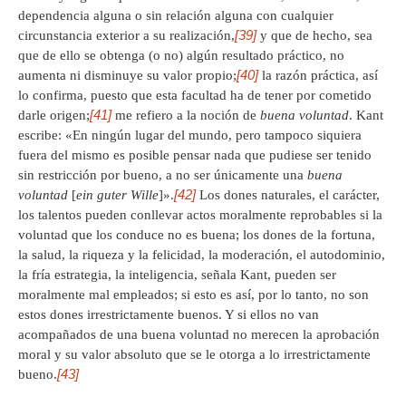
dependencia alguna o sin relación alguna con cualquier
[39]
circunstancia exterior a su realización,
y que de hecho, sea
que de ello se obtenga (o no) algún resultado práctico, no
[40]
aumenta ni disminuye su valor propio;
la razón práctica, así
lo confirma, puesto que esta facultad ha de tener por cometido
[41]
darle origen;
me refiero a la noción de
buena voluntad
. Kant
escribe: «En ningún lugar del mundo, pero tampoco siquiera
fuera del mismo es posible pensar nada que pudiese ser tenido
sin restricción por bueno, a no ser únicamente una
buena
[42]
voluntad
[
ein guter Wille
]».
Los dones naturales, el carácter,
los talentos pueden conllevar actos moralmente reprobables si la
voluntad que los conduce no es buena; los dones de la fortuna,
la salud, la riqueza y la felicidad, la moderación, el autodominio,
la fría estrategia, la inteligencia, señala Kant, pueden ser
moralmente mal empleados; si esto es así, por lo tanto, no son
estos dones irrestrictamente buenos. Y si ellos no van
acompañados de una buena voluntad no merecen la aprobación
moral y su valor absoluto que se le otorga a lo irrestrictamente
[43]
bueno.