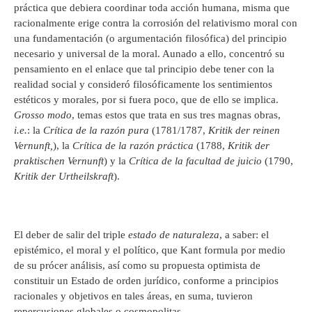
práctica que debiera coordinar toda acción humana, misma que
racionalmente erige contra la corrosión del relativismo moral con
una fundamentación (o argumentación filosófica) del principio
necesario y universal de la moral. Aunado a ello, concentró su
pensamiento en el enlace que tal principio debe tener con la
realidad social y consideró filosóficamente los sentimientos
estéticos y morales, por si fuera poco, que de ello se implica.
Grosso modo
, temas estos que trata en sus tres magnas obras,
i.e.
: la
Crítica de la razón pura
(1781/1787,
Kritik der reinen
Vernunft,
), la
Crítica de la razón práctica
(1788,
Kritik der
praktischen Vernunft
) y la
Crítica de la facultad de juicio
(1790,
Kritik der Urtheilskraft
).
El deber de salir del triple
estado de naturaleza
, a saber: el
epistémico, el moral y el político, que Kant formula por medio
de su prócer análisis, así como su propuesta optimista de
constituir un Estado de orden jurídico, conforme a principios
racionales y objetivos en tales áreas, en suma, tuvieron
repercusiones globales o cosmopolitas.