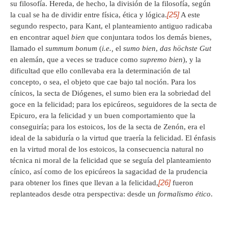
su filosofía. Hereda, de hecho, la división de la filosofía, según
[25]
la cual se ha de dividir entre física, ética y lógica.
A este
segundo respecto, para Kant, el planteamiento antiguo radicaba
en encontrar aquel
bien
que conjuntara todos los demás bienes,
llamado el
summum bonum
(
i.e.,
el
sumo bien
,
das höchste Gut
en alemán, que a veces se traduce como
supremo bien
), y la
dificultad que ello conllevaba era la determinación de tal
concepto, o sea, el objeto que cae bajo tal noción. Para los
cínicos, la secta de Diógenes, el sumo bien era la sobriedad del
goce en la felicidad; para los epicúreos, seguidores de la secta de
Epicuro, era la felicidad y un buen comportamiento que la
conseguiría; para los estoicos, los de la secta de Zenón, era el
ideal de la sabiduría o la virtud que traería la felicidad. El énfasis
en la virtud moral de los estoicos, la consecuencia natural no
técnica ni moral de la felicidad que se seguía del planteamiento
cínico, así como de los epicúreos la sagacidad de la prudencia
[26]
para obtener los fines que llevan a la felicidad,
fueron
replanteados desde otra perspectiva: desde un
formalismo ético
.