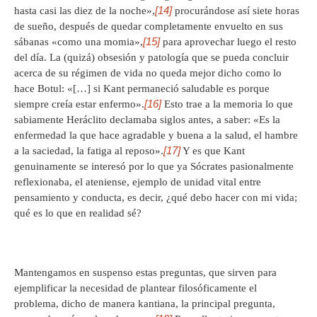
[14]
hasta casi las diez de la noche»,
procurándose así siete horas
de sueño, después de quedar completamente envuelto en sus
[15]
sábanas «como una momia»,
para aprovechar luego el resto
del día. La (quizá) obsesión y patología que se pueda concluir
acerca de su régimen de vida no queda mejor dicho como lo
hace Botul: «[…] si Kant permaneció saludable es porque
[16]
siempre creía estar enfermo».
Esto trae a la memoria lo que
sabiamente Heráclito declamaba siglos antes, a saber: «Es la
enfermedad la que hace agradable y buena a la salud, el hambre
[17]
a la saciedad, la fatiga al reposo».
Y es que Kant
genuinamente se interesó por lo que ya Sócrates pasionalmente
reflexionaba, el ateniense, ejemplo de unidad vital entre
pensamiento y conducta, es decir, ¿qué debo hacer con mi vida;
qué es lo que en realidad sé?
Mantengamos en suspenso estas preguntas, que sirven para
ejemplificar la necesidad de plantear filosóficamente el
problema, dicho de manera kantiana, la principal pregunta,