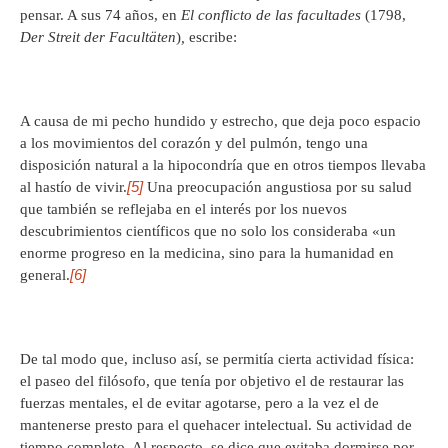
pensar. A sus 74 años, en
El
conflicto de las facultades
(1798,
Der Streit der Facultäten
)
,
escribe:
A causa de mi pecho hundido y estrecho, que deja poco espacio
a los movimientos del corazón y del pulmón, tengo una
disposición natural a la hipocondría que en otros tiempos llevaba
[5]
al hastío de vivir.
Una preocupación angustiosa por su salud
que también se reflejaba en el interés por los nuevos
descubrimientos científicos que no solo los consideraba «un
enorme progreso en la medicina, sino para la humanidad en
[6]
general.
De tal modo que, incluso así, se permitía cierta actividad física:
el paseo del filósofo, que tenía por objetivo el de restaurar las
fuerzas mentales, el de evitar agotarse, pero a la vez el de
mantenerse presto para el quehacer intelectual. Su actividad de
tiempo completo. Al respecto, se dice que evitaba dormirse por