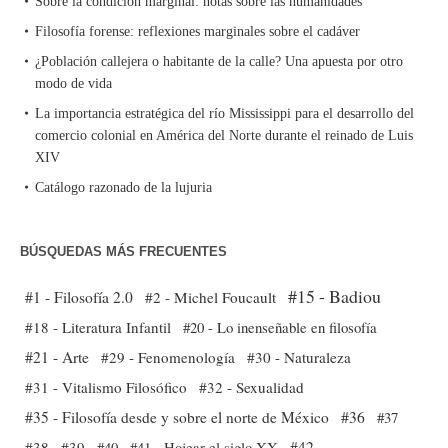
Sobre la condición marginal: notas sobre las humanidades
Filosofía forense: reflexiones marginales sobre el cadáver
¿Población callejera o habitante de la calle? Una apuesta por otro
modo de vida
La importancia estratégica del río Mississippi para el desarrollo del
comercio colonial en América del Norte durante el reinado de Luis
XIV
Catálogo razonado de la lujuria
BÚSQUEDAS MÁS FRECUENTES
#15 - Badiou
#1 - Filosofía 2.0
#2 - Michel Foucault
#18 - Literatura Infantil
#20 - Lo inenseñable en filosofía
#21 - Arte
#29 - Fenomenología
#30 - Naturaleza
#31 - Vitalismo Filosófico
#32 - Sexualidad
#35 - Filosofía desde y sobre el norte de México
#36
#37
#38
#39
#40
#41 - Hojear el siglo XX
#42