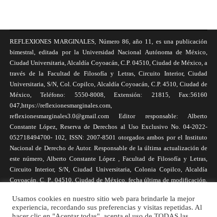
REFLEXIONES MARGINALES, Número 86, año 11, es una publicación
bimestral, editada por la Universidad Nacional Autónoma de México,
Ciudad Universitaria, Alcaldía Coyoacán, C.P. 04510, Ciudad de México, a
través de la Facultad de Filosofía y Letras, Circuito Interior, Ciudad
Universitaria, S/N, Col. Copilco, Alcaldía Coyoacán, C.P. 4510, Ciudad de
México, Teléfono: 5550-8008, Extensión: 21815, Fax:56160
047,https://reflexionesmarginales.com,
reflexionesmarginales3.0@gmail.com Editor responsable: Alberto
Constante López, Reserva de Derechos al Uso Exclusivo No. 04-2022-
052718494700- 102, ISSN: 2007-8501 otorgados ambos por el Instituto
Nacional de Derecho de Autor. Responsable de la última actualización de
este número, Alberto Constante López , Facultad de Filosofía y Letras,
Circuito Interior, S/N, Ciudad Universitaria, Colonia Copilco, Alcaldía
Coyoacán, C. P., 04510, Ciudad de México, fecha última de modificación,
1 de abril de 2025. Las opiniones expresadas por los autores no
Usamos cookies en nuestro sitio web para brindarle la mejor
necesariamente reflejan la postura de la revista, ni de Universidad Nacional
experiencia, recordando sus preferencias y visitas repetidas. Al
Autónoma de México. Los autores son responsables de los contenidos de
hacer clic en "Aceptar todas", acepta el uso de TODAS las