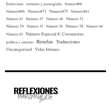
Entrevistas
erotismo y pornografía
Numero#68
Número#66
Número#72
Número#75
Número#81
Número 51
Número 43
Número 47
Número 48
Número 54
Número 56
Número 58
Número 60
Número 55
Número Especial 8: Coronavirus
Número 63
Reseñas
Traducciones
política y entorno
Uncategorized
Vidas Infames