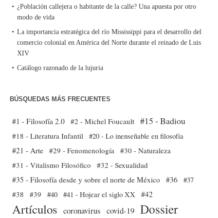
¿Población callejera o habitante de la calle? Una apuesta por otro
modo de vida
La importancia estratégica del río Mississippi para el desarrollo del
comercio colonial en América del Norte durante el reinado de Luis
XIV
Catálogo razonado de la lujuria
BÚSQUEDAS MÁS FRECUENTES
#15 - Badiou
#1 - Filosofía 2.0
#2 - Michel Foucault
#18 - Literatura Infantil
#20 - Lo inenseñable en filosofía
#21 - Arte
#29 - Fenomenología
#30 - Naturaleza
#31 - Vitalismo Filosófico
#32 - Sexualidad
#35 - Filosofía desde y sobre el norte de México
#36
#37
#38
#39
#40
#41 - Hojear el siglo XX
#42
Dossier
Artículos
coronavirus
covid-19