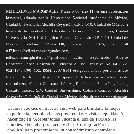
REFLEXIONES MARGINALES, Número 86, año 11, es una publicación
bimestral, editada por la Universidad Nacional Autónoma de México,
Ciudad Universitaria, Alcaldía Coyoacán, C.P. 04510, Ciudad de México, a
través de la Facultad de Filosofía y Letras, Circuito Interior, Ciudad
Universitaria, S/N, Col. Copilco, Alcaldía Coyoacán, C.P. 4510, Ciudad de
México, Teléfono: 5550-8008, Extensión: 21815, Fax:56160
047,https://reflexionesmarginales.com,
reflexionesmarginales3.0@gmail.com Editor responsable: Alberto
Constante López, Reserva de Derechos al Uso Exclusivo No. 04-2022-
052718494700- 102, ISSN: 2007-8501 otorgados ambos por el Instituto
Nacional de Derecho de Autor. Responsable de la última actualización de
este número, Alberto Constante López , Facultad de Filosofía y Letras,
Circuito Interior, S/N, Ciudad Universitaria, Colonia Copilco, Alcaldía
Coyoacán, C. P., 04510, Ciudad de México, fecha última de modificación,
1 de abril de 2025. Las opiniones expresadas por los autores no
Usamos cookies en nuestro sitio web para brindarle la mejor
necesariamente reflejan la postura de la revista, ni de Universidad Nacional
experiencia, recordando sus preferencias y visitas repetidas. Al
Autónoma de México. Los autores son responsables de los contenidos de
hacer clic en "Aceptar todas", acepta el uso de TODAS las
sus artículos. Se autoriza la reproducción total o parcial de los textos aquí
cookies. Sin embargo, puede visitar "Configuración de
cookies" para proporcionar un consentimiento controlado.
publicados siempre y cuando se cite la fuente completa y la dirección