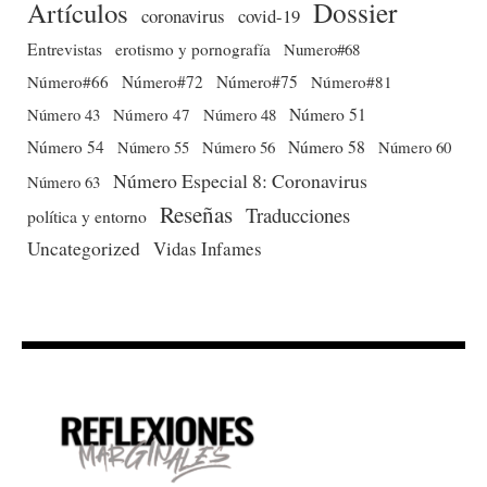
Dossier
Artículos
coronavirus
covid-19
Entrevistas
erotismo y pornografía
Numero#68
Número#66
Número#72
Número#75
Número#81
Número 51
Número 43
Número 47
Número 48
Número 54
Número 56
Número 58
Número 60
Número 55
Número Especial 8: Coronavirus
Número 63
Reseñas
Traducciones
política y entorno
Uncategorized
Vidas Infames