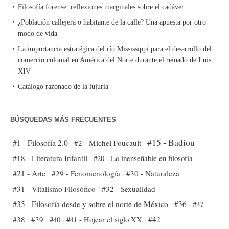
Filosofía forense: reflexiones marginales sobre el cadáver
¿Población callejera o habitante de la calle? Una apuesta por otro
modo de vida
La importancia estratégica del río Mississippi para el desarrollo del
comercio colonial en América del Norte durante el reinado de Luis
XIV
Catálogo razonado de la lujuria
BÚSQUEDAS MÁS FRECUENTES
#15 - Badiou
#1 - Filosofía 2.0
#2 - Michel Foucault
#18 - Literatura Infantil
#20 - Lo inenseñable en filosofía
#21 - Arte
#29 - Fenomenología
#30 - Naturaleza
#31 - Vitalismo Filosófico
#32 - Sexualidad
#35 - Filosofía desde y sobre el norte de México
#36
#37
#38
#39
#40
#41 - Hojear el siglo XX
#42