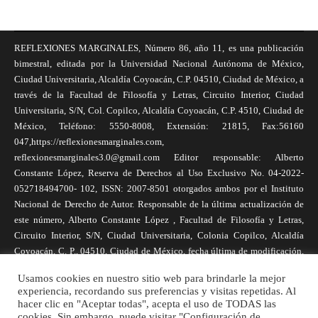
REFLEXIONES MARGINALES, Número 86, año 11, es una publicación
bimestral, editada por la Universidad Nacional Autónoma de México,
Ciudad Universitaria, Alcaldía Coyoacán, C.P. 04510, Ciudad de México, a
través de la Facultad de Filosofía y Letras, Circuito Interior, Ciudad
Universitaria, S/N, Col. Copilco, Alcaldía Coyoacán, C.P. 4510, Ciudad de
México, Teléfono: 5550-8008, Extensión: 21815, Fax:56160
047,https://reflexionesmarginales.com,
reflexionesmarginales3.0@gmail.com Editor responsable: Alberto
Constante López, Reserva de Derechos al Uso Exclusivo No. 04-2022-
052718494700- 102, ISSN: 2007-8501 otorgados ambos por el Instituto
Nacional de Derecho de Autor. Responsable de la última actualización de
este número, Alberto Constante López , Facultad de Filosofía y Letras,
Circuito Interior, S/N, Ciudad Universitaria, Colonia Copilco, Alcaldía
Coyoacán, C. P., 04510, Ciudad de México, fecha última de modificación,
1 de abril de 2025. Las opiniones expresadas por los autores no
Usamos cookies en nuestro sitio web para brindarle la mejor
necesariamente reflejan la postura de la revista, ni de Universidad Nacional
experiencia, recordando sus preferencias y visitas repetidas. Al
Autónoma de México. Los autores son responsables de los contenidos de
hacer clic en "Aceptar todas", acepta el uso de TODAS las
sus artículos. Se autoriza la reproducción total o parcial de los textos aquí
cookies. Sin embargo, puede visitar "Configuración de