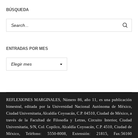
BÚSQUEDA
ENTRADAS POR MES
REFLEXIONES MARGINALES, Número 86, año 11, es una publicación
bimestral, editada por la Universidad Nacional Autónoma de México,
Ciudad Universitaria, Alcaldía Coyoacán, C.P. 04510, Ciudad de México, a
través de la Facultad de Filosofía y Letras, Circuito Interior, Ciudad
Universitaria, S/N, Col. Copilco, Alcaldía Coyoacán, C.P. 4510, Ciudad de
México, Teléfono: 5550-8008, Extensión: 21815, Fax:56160