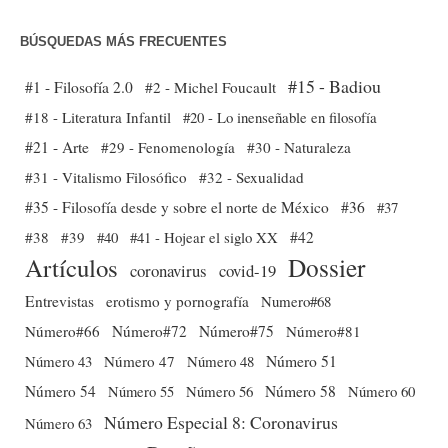
BÚSQUEDAS MÁS FRECUENTES
#15 - Badiou
#1 - Filosofía 2.0
#2 - Michel Foucault
#18 - Literatura Infantil
#20 - Lo inenseñable en filosofía
#21 - Arte
#29 - Fenomenología
#30 - Naturaleza
#31 - Vitalismo Filosófico
#32 - Sexualidad
#35 - Filosofía desde y sobre el norte de México
#36
#37
#38
#39
#40
#41 - Hojear el siglo XX
#42
Dossier
Artículos
coronavirus
covid-19
Entrevistas
erotismo y pornografía
Numero#68
Número#66
Número#72
Número#75
Número#81
Número 51
Número 43
Número 47
Número 48
Número 54
Número 56
Número 58
Número 60
Número 55
Número Especial 8: Coronavirus
Número 63