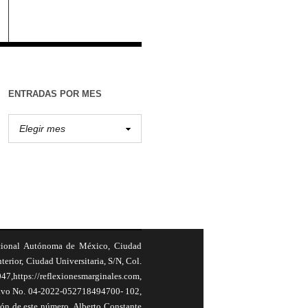
ENTRADAS POR MES
cional Autónoma de México, Ciudad
terior, Ciudad Universitaria, S/N, Col.
,https://reflexionesmarginales.com,
usivo No. 04-2022-052718494700- 102,
ión de este número, Alberto Constante