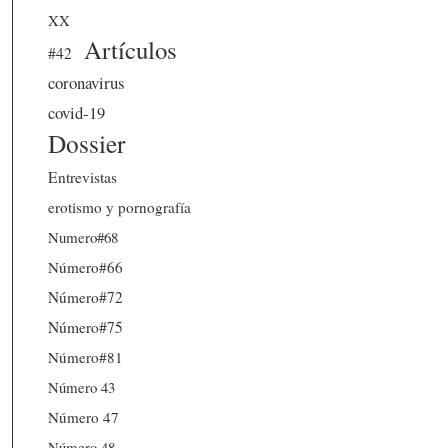
XX
Artículos
#42
coronavirus
covid-19
Dossier
Entrevistas
erotismo y pornografía
Numero#68
Número#66
Número#72
Número#75
Número#81
Número 43
Número 47
Número 48