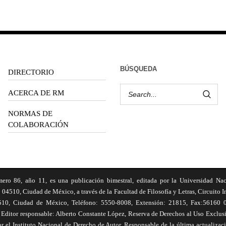
BÚSQUEDA
DIRECTORIO
ACERCA DE RM
NORMAS DE
COLABORACIÓN
6, año 11, es una publicación bimestral, editada por la Universidad Na
 04510, Ciudad de México, a través de la Facultad de Filosofía y Letras, Circuito In
510, Ciudad de México, Teléfono: 5550-8008, Extensión: 21815, Fax:56160 047
Editor responsable: Alberto Constante López, Reserva de Derechos al Uso Excl
el Instituto Nacional de Derecho de Autor. Responsable de la última actualizac