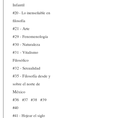
Infantil
#20 - Lo inenseñable en
filosofía
#21 - Arte
#29 - Fenomenología
#30 - Naturaleza
#31 - Vitalismo
Filosófico
#32 - Sexualidad
#35 - Filosofía desde y
sobre el norte de
México
#36
#37
#38
#39
#40
#41 - Hojear el siglo