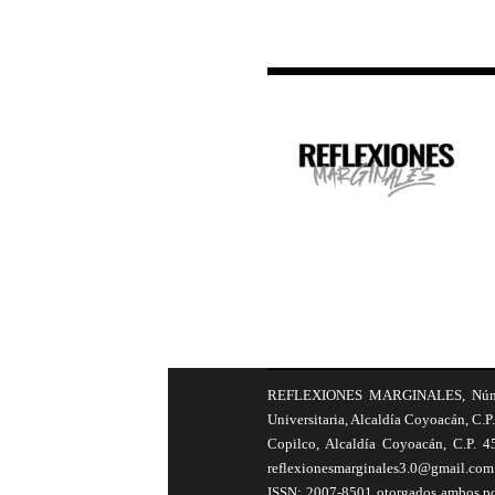
REFLEXIONES MARGINALES, Número 8
Universitaria, Alcaldía Coyoacán, C.P.
Copilco, Alcaldía Coyoacán, C.P. 4
reflexionesmarginales3.0@gmail.com 
ISSN: 2007-8501 otorgados ambos por 