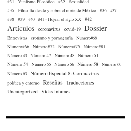
#31 - Vitalismo Filosófico
#32 - Sexualidad
#35 - Filosofía desde y sobre el norte de México
#36
#37
#38
#39
#40
#41 - Hojear el siglo XX
#42
Dossier
Artículos
coronavirus
covid-19
Entrevistas
erotismo y pornografía
Numero#68
Número#66
Número#72
Número#75
Número#81
Número 51
Número 43
Número 47
Número 48
Número 54
Número 56
Número 58
Número 60
Número 55
Número Especial 8: Coronavirus
Número 63
Reseñas
Traducciones
política y entorno
Uncategorized
Vidas Infames