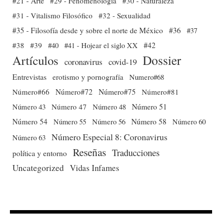
#21 - Arte
#29 - Fenomenología
#30 - Naturaleza
#31 - Vitalismo Filosófico
#32 - Sexualidad
#35 - Filosofía desde y sobre el norte de México
#36
#37
#38
#39
#40
#41 - Hojear el siglo XX
#42
Dossier
Artículos
coronavirus
covid-19
Entrevistas
erotismo y pornografía
Numero#68
Número#66
Número#72
Número#75
Número#81
Número 51
Número 43
Número 47
Número 48
Número 54
Número 56
Número 58
Número 60
Número 55
Número Especial 8: Coronavirus
Número 63
Reseñas
Traducciones
política y entorno
Uncategorized
Vidas Infames