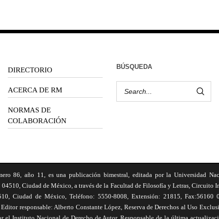
BÚSQUEDA
DIRECTORIO
ACERCA DE RM
NORMAS DE
COLABORACIÓN
6, año 11, es una publicación bimestral, editada por la Universidad Na
 04510, Ciudad de México, a través de la Facultad de Filosofía y Letras, Circuito In
510, Ciudad de México, Teléfono: 5550-8008, Extensión: 21815, Fax:56160 047
Editor responsable: Alberto Constante López, Reserva de Derechos al Uso Excl
el Instituto Nacional de Derecho de Autor. Responsable de la última actualizac