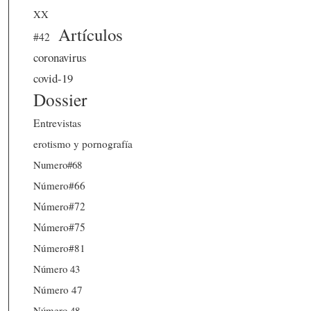
XX
Artículos
#42
coronavirus
covid-19
Dossier
Entrevistas
erotismo y pornografía
Numero#68
Número#66
Número#72
Número#75
Número#81
Número 43
Número 47
Número 48