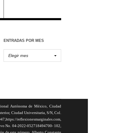
ENTRADAS POR MES
cional Autónoma de México, Ciudad
terior, Ciudad Universitaria, S/N, Col.
,https://reflexionesmarginales.com,
usivo No. 04-2022-052718494700- 102,
ión de este número, Alberto Constante