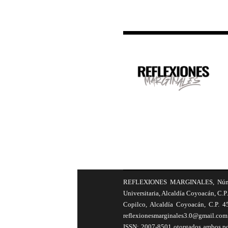
REFLEXIONES MARGINALES, Número 8
Universitaria, Alcaldía Coyoacán, C.P.
Copilco, Alcaldía Coyoacán, C.P. 4
reflexionesmarginales3.0@gmail.com 
ISSN: 2007-8501 otorgados ambos por 