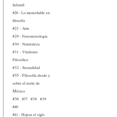
Infantil
#20 - Lo inenseñable en
filosofía
#21 - Arte
#29 - Fenomenología
#30 - Naturaleza
#31 - Vitalismo
Filosófico
#32 - Sexualidad
#35 - Filosofía desde y
sobre el norte de
México
#36
#37
#38
#39
#40
#41 - Hojear el siglo