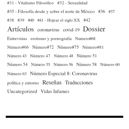
#31 - Vitalismo Filosófico
#32 - Sexualidad
#35 - Filosofía desde y sobre el norte de México
#36
#37
#38
#39
#40
#41 - Hojear el siglo XX
#42
Dossier
Artículos
coronavirus
covid-19
Entrevistas
erotismo y pornografía
Numero#68
Número#66
Número#72
Número#75
Número#81
Número 51
Número 43
Número 47
Número 48
Número 54
Número 56
Número 58
Número 60
Número 55
Número Especial 8: Coronavirus
Número 63
Reseñas
Traducciones
política y entorno
Uncategorized
Vidas Infames