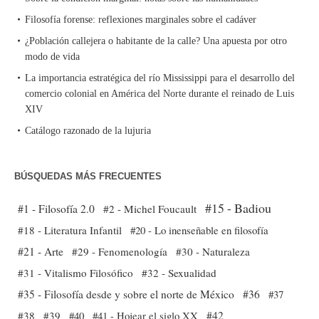
Filosofía forense: reflexiones marginales sobre el cadáver
¿Población callejera o habitante de la calle? Una apuesta por otro
modo de vida
La importancia estratégica del río Mississippi para el desarrollo del
comercio colonial en América del Norte durante el reinado de Luis
XIV
Catálogo razonado de la lujuria
BÚSQUEDAS MÁS FRECUENTES
#15 - Badiou
#1 - Filosofía 2.0
#2 - Michel Foucault
#18 - Literatura Infantil
#20 - Lo inenseñable en filosofía
#21 - Arte
#29 - Fenomenología
#30 - Naturaleza
#31 - Vitalismo Filosófico
#32 - Sexualidad
#35 - Filosofía desde y sobre el norte de México
#36
#37
#38
#39
#40
#41 - Hojear el siglo XX
#42