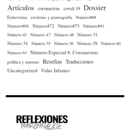
Dossier
Artículos
coronavirus
covid-19
Entrevistas
erotismo y pornografía
Numero#68
Número#66
Número#72
Número#75
Número#81
Número 51
Número 43
Número 47
Número 48
Número 54
Número 56
Número 58
Número 60
Número 55
Número Especial 8: Coronavirus
Número 63
Reseñas
Traducciones
política y entorno
Uncategorized
Vidas Infames