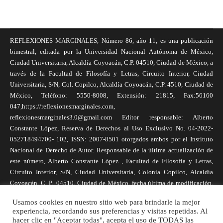
REFLEXIONES MARGINALES, Número 86, año 11, es una publicación
bimestral, editada por la Universidad Nacional Autónoma de México,
Ciudad Universitaria, Alcaldía Coyoacán, C.P. 04510, Ciudad de México, a
través de la Facultad de Filosofía y Letras, Circuito Interior, Ciudad
Universitaria, S/N, Col. Copilco, Alcaldía Coyoacán, C.P. 4510, Ciudad de
México, Teléfono: 5550-8008, Extensión: 21815, Fax:56160
047,https://reflexionesmarginales.com,
reflexionesmarginales3.0@gmail.com Editor responsable: Alberto
Constante López, Reserva de Derechos al Uso Exclusivo No. 04-2022-
052718494700- 102, ISSN: 2007-8501 otorgados ambos por el Instituto
Nacional de Derecho de Autor. Responsable de la última actualización de
este número, Alberto Constante López , Facultad de Filosofía y Letras,
Circuito Interior, S/N, Ciudad Universitaria, Colonia Copilco, Alcaldía
Coyoacán, C. P., 04510, Ciudad de México, fecha última de modificación,
1 de abril de 2025. Las opiniones expresadas por los autores no
Usamos cookies en nuestro sitio web para brindarle la mejor
necesariamente reflejan la postura de la revista, ni de Universidad Nacional
experiencia, recordando sus preferencias y visitas repetidas. Al
Autónoma de México. Los autores son responsables de los contenidos de
hacer clic en "Aceptar todas", acepta el uso de TODAS las