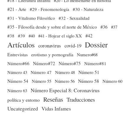
#18 - Literatura Infantil
#20 - Lo inenseñable en filosofía
#21 - Arte
#29 - Fenomenología
#30 - Naturaleza
#31 - Vitalismo Filosófico
#32 - Sexualidad
#35 - Filosofía desde y sobre el norte de México
#36
#37
#38
#39
#40
#41 - Hojear el siglo XX
#42
Dossier
Artículos
coronavirus
covid-19
Entrevistas
erotismo y pornografía
Numero#68
Número#66
Número#72
Número#75
Número#81
Número 51
Número 43
Número 47
Número 48
Número 54
Número 56
Número 58
Número 60
Número 55
Número Especial 8: Coronavirus
Número 63
Reseñas
Traducciones
política y entorno
Uncategorized
Vidas Infames