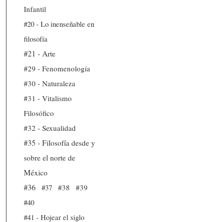
Infantil
#20 - Lo inenseñable en
filosofía
#21 - Arte
#29 - Fenomenología
#30 - Naturaleza
#31 - Vitalismo
Filosófico
#32 - Sexualidad
#35 - Filosofía desde y
sobre el norte de
México
#36
#37
#38
#39
#40
#41 - Hojear el siglo