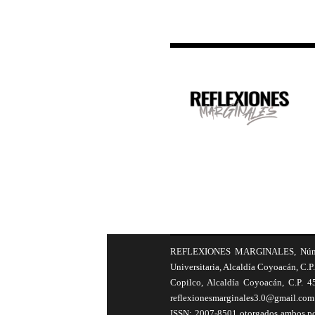
REFLEXIONES MARGINALES, Número 8
Universitaria, Alcaldía Coyoacán, C.P.
Copilco, Alcaldía Coyoacán, C.P. 4
reflexionesmarginales3.0@gmail.com 
ISSN: 2007-8501 otorgados ambos por 