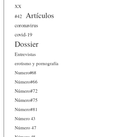
XX
Artículos
#42
coronavirus
covid-19
Dossier
Entrevistas
erotismo y pornografía
Numero#68
Número#66
Número#72
Número#75
Número#81
Número 43
Número 47
Número 48