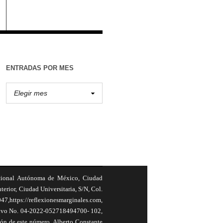
ENTRADAS POR MES
cional Autónoma de México, Ciudad
terior, Ciudad Universitaria, S/N, Col.
,https://reflexionesmarginales.com,
usivo No. 04-2022-052718494700- 102,
ión de este número, Alberto Constante