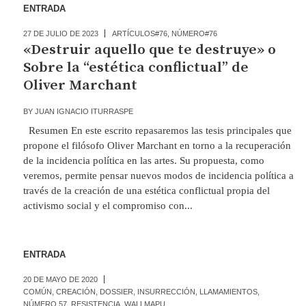
ENTRADA
27 DE JULIO DE 2023
ARTÍCULOS#76
,
NÚMERO#76
«Destruir aquello que te destruye» o
Sobre la “estética conflictual” de
Oliver Marchant
BY
JUAN IGNACIO ITURRASPE
Resumen En este escrito repasaremos las tesis principales que
propone el filósofo Oliver Marchant en torno a la recuperación
de la incidencia política en las artes. Su propuesta, como
veremos, permite pensar nuevos modos de incidencia política a
través de la creación de una estética conflictual propia del
activismo social y el compromiso con...
ENTRADA
20 DE MAYO DE 2020
COMÚN
,
CREACIÓN
,
DOSSIER
,
INSURRECCIÓN
,
LLAMAMIENTOS
,
NÚMERO 57
,
RESISTENCIA
,
WALLMAPU