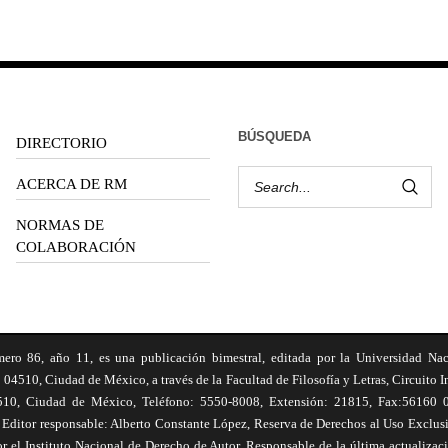
BÚSQUEDA
DIRECTORIO
ACERCA DE RM
NORMAS DE
COLABORACIÓN
6, año 11, es una publicación bimestral, editada por la Universidad Na
 04510, Ciudad de México, a través de la Facultad de Filosofía y Letras, Circuito In
510, Ciudad de México, Teléfono: 5550-8008, Extensión: 21815, Fax:56160 047
Editor responsable: Alberto Constante López, Reserva de Derechos al Uso Excl
el Instituto Nacional de Derecho de Autor. Responsable de la última actualizac