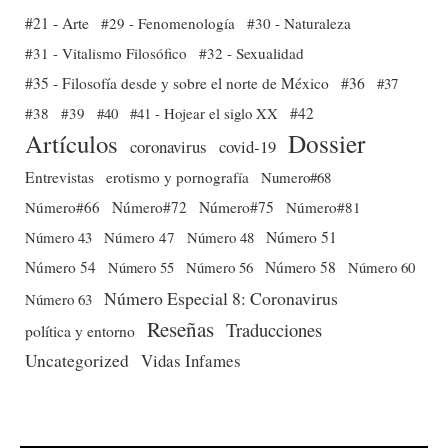
#21 - Arte
#29 - Fenomenología
#30 - Naturaleza
#31 - Vitalismo Filosófico
#32 - Sexualidad
#35 - Filosofía desde y sobre el norte de México
#36
#37
#38
#39
#40
#41 - Hojear el siglo XX
#42
Dossier
Artículos
coronavirus
covid-19
Entrevistas
erotismo y pornografía
Numero#68
Número#66
Número#72
Número#75
Número#81
Número 51
Número 43
Número 47
Número 48
Número 54
Número 56
Número 58
Número 60
Número 55
Número Especial 8: Coronavirus
Número 63
Reseñas
Traducciones
política y entorno
Uncategorized
Vidas Infames