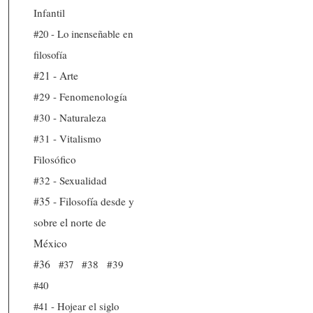
Infantil
#20 - Lo inenseñable en
filosofía
#21 - Arte
#29 - Fenomenología
#30 - Naturaleza
#31 - Vitalismo
Filosófico
#32 - Sexualidad
#35 - Filosofía desde y
sobre el norte de
México
#36
#37
#38
#39
#40
#41 - Hojear el siglo