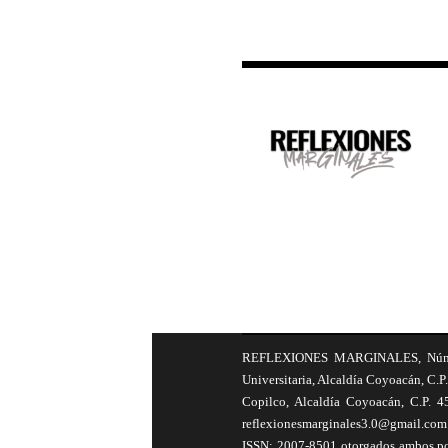
REFLEXIONES MARGINALES, Número 8
Universitaria, Alcaldía Coyoacán, C.P.
Copilco, Alcaldía Coyoacán, C.P. 4
reflexionesmarginales3.0@gmail.com 
ISSN: 2007-8501 otorgados ambos por 