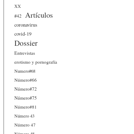
XX
Artículos
#42
coronavirus
covid-19
Dossier
Entrevistas
erotismo y pornografía
Numero#68
Número#66
Número#72
Número#75
Número#81
Número 43
Número 47
Número 48