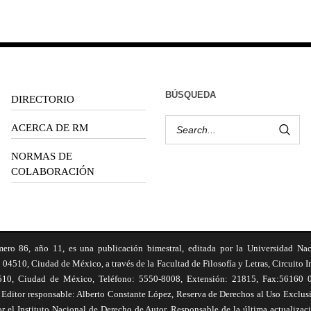
BÚSQUEDA
DIRECTORIO
ACERCA DE RM
NORMAS DE
COLABORACIÓN
6, año 11, es una publicación bimestral, editada por la Universidad Na
 04510, Ciudad de México, a través de la Facultad de Filosofía y Letras, Circuito In
510, Ciudad de México, Teléfono: 5550-8008, Extensión: 21815, Fax:56160 047
Editor responsable: Alberto Constante López, Reserva de Derechos al Uso Excl
el Instituto Nacional de Derecho de Autor. Responsable de la última actualizac