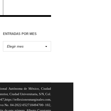
ENTRADAS POR MES
cional Autónoma de México, Ciudad
terior, Ciudad Universitaria, S/N, Col.
,https://reflexionesmarginales.com,
usivo No. 04-2022-052718494700- 102,
ión de este número, Alberto Constante