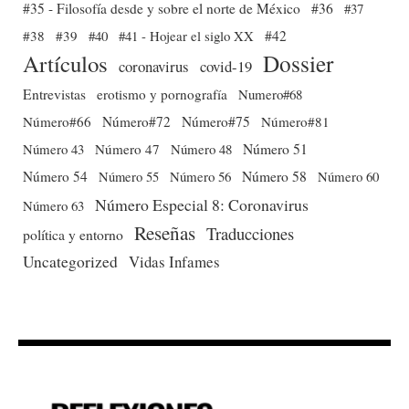
#35 - Filosofía desde y sobre el norte de México
#36
#37
#38
#39
#40
#41 - Hojear el siglo XX
#42
Dossier
Artículos
coronavirus
covid-19
Entrevistas
erotismo y pornografía
Numero#68
Número#66
Número#72
Número#75
Número#81
Número 51
Número 43
Número 47
Número 48
Número 54
Número 56
Número 58
Número 60
Número 55
Número Especial 8: Coronavirus
Número 63
Reseñas
Traducciones
política y entorno
Uncategorized
Vidas Infames