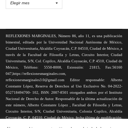
REFLEXIONES MARGINALES, Número 86, año 11, es una publicación
bimestral, editada por la Universidad Nacional Autónoma de México,
Ciudad Universitaria, Alcaldía Coyoacán, C.P. 04510, Ciudad de México, a
través de la Facultad de Filosofía y Letras, Circuito Interior, Ciudad
Universitaria, S/N, Col. Copilco, Alcaldía Coyoacán, C.P. 4510, Ciudad de
México, Teléfono: 5550-8008, Extensión: 21815, Fax:56160
047,https://reflexionesmarginales.com,
reflexionesmarginales3.0@gmail.com Editor responsable: Alberto
Constante López, Reserva de Derechos al Uso Exclusivo No. 04-2022-
052718494700- 102, ISSN: 2007-8501 otorgados ambos por el Instituto
Nacional de Derecho de Autor. Responsable de la última actualización de
este número, Alberto Constante López , Facultad de Filosofía y Letras,
Circuito Interior, S/N, Ciudad Universitaria, Colonia Copilco, Alcaldía
Coyoacán, C. P., 04510, Ciudad de México, fecha última de modificación,
1 de abril de 2025. Las opiniones expresadas por los autores no