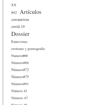
XX
Artículos
#42
coronavirus
covid-19
Dossier
Entrevistas
erotismo y pornografía
Numero#68
Número#66
Número#72
Número#75
Número#81
Número 43
Número 47
Número 48