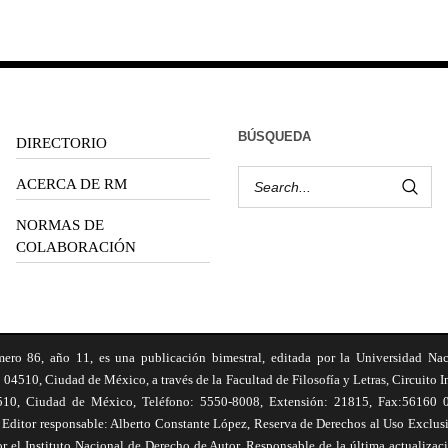
BÚSQUEDA
DIRECTORIO
ACERCA DE RM
NORMAS DE
COLABORACIÓN
6, año 11, es una publicación bimestral, editada por la Universidad Na
 04510, Ciudad de México, a través de la Facultad de Filosofía y Letras, Circuito In
510, Ciudad de México, Teléfono: 5550-8008, Extensión: 21815, Fax:56160 047
Editor responsable: Alberto Constante López, Reserva de Derechos al Uso Excl
el Instituto Nacional de Derecho de Autor. Responsable de la última actualizac