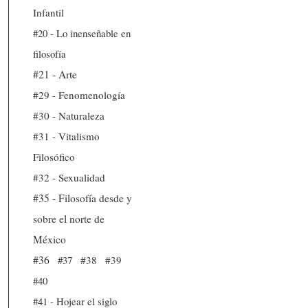
Infantil
#20 - Lo inenseñable en
filosofía
#21 - Arte
#29 - Fenomenología
#30 - Naturaleza
#31 - Vitalismo
Filosófico
#32 - Sexualidad
#35 - Filosofía desde y
sobre el norte de
México
#36
#37
#38
#39
#40
#41 - Hojear el siglo