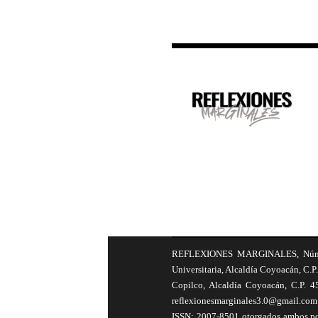
REFLEXIONES MARGINALES, Número 8
Universitaria, Alcaldía Coyoacán, C.P.
Copilco, Alcaldía Coyoacán, C.P. 4
reflexionesmarginales3.0@gmail.com 
ISSN: 2007-8501 otorgados ambos por 