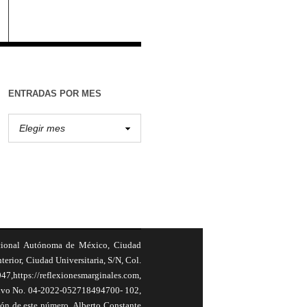
ENTRADAS POR MES
cional Autónoma de México, Ciudad
terior, Ciudad Universitaria, S/N, Col.
,https://reflexionesmarginales.com,
usivo No. 04-2022-052718494700- 102,
ión de este número, Alberto Constante