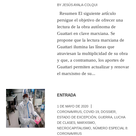
BY
JESÚS AYALA-COLQUI
Resumen El siguiente artículo
persigue el objetivo de ofrecer una
lectura de la obra autónoma de
Guattari en clave marxiana. Se
propone que la lectura marxiana de
Guattari ilumina las líneas que
atraviesan la multiplicidad de su obra
y que, a contramano, los aportes de
Guattari permiten actualizar y renovar
el marxismo de su...
ENTRADA
1 DE MAYO DE 2020
CORONAVIRUS
,
COVID-19
,
DOSSIER
,
ESTADO DE EXCEPCIÓN
,
GUERRA
,
LUCHA
DE CLASES
,
MARXISMO
,
NECROCAPITALISMO
,
NÚMERO ESPECIAL 8:
CORONAVIRUS