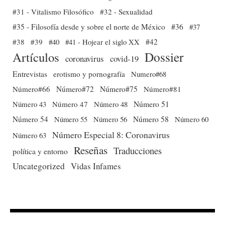
#31 - Vitalismo Filosófico
#32 - Sexualidad
#35 - Filosofía desde y sobre el norte de México
#36
#37
#38
#39
#40
#41 - Hojear el siglo XX
#42
Dossier
Artículos
coronavirus
covid-19
Entrevistas
erotismo y pornografía
Numero#68
Número#66
Número#72
Número#75
Número#81
Número 51
Número 43
Número 47
Número 48
Número 54
Número 56
Número 58
Número 60
Número 55
Número Especial 8: Coronavirus
Número 63
Reseñas
Traducciones
política y entorno
Uncategorized
Vidas Infames