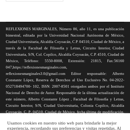
REFLEXIONES MARGINALES, Número 86, año 11, es una publicación
bimestral, editada por la Universidad Nacional Autónoma de México,
Ciudad Universitaria, Alcaldía Coyoacán, C.P. 04510, Ciudad de México, a
través de la Facultad de Filosofía y Letras, Circuito Interior, Ciudad
Universitaria, S/N, Col. Copilco, Alcaldía Coyoacán, C.P. 4510, Ciudad de
México, Teléfono: 5550-8008, Extensión: 21815, Fax:56160
047,https://reflexionesmarginales.com,
reflexionesmarginales3.0@gmail.com Editor responsable: Alberto
Constante López, Reserva de Derechos al Uso Exclusivo No. 04-2022-
052718494700- 102, ISSN: 2007-8501 otorgados ambos por el Instituto
Nacional de Derecho de Autor. Responsable de la última actualización de
este número, Alberto Constante López , Facultad de Filosofía y Letras,
Circuito Interior, S/N, Ciudad Universitaria, Colonia Copilco, Alcaldía
Coyoacán, C. P., 04510, Ciudad de México, fecha última de modificación,
1 de abril de 2025. Las opiniones expresadas por los autores no
Usamos cookies en nuestro sitio web para brindarle la mejor
necesariamente reflejan la postura de la revista, ni de Universidad Nacional
experiencia, recordando sus preferencias y visitas repetidas. Al