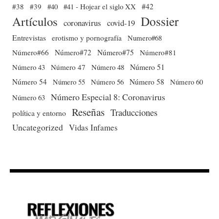
#38
#39
#40
#41 - Hojear el siglo XX
#42
Dossier
Artículos
coronavirus
covid-19
Entrevistas
erotismo y pornografía
Numero#68
Número#66
Número#72
Número#75
Número#81
Número 51
Número 43
Número 47
Número 48
Número 54
Número 56
Número 58
Número 60
Número 55
Número Especial 8: Coronavirus
Número 63
Reseñas
Traducciones
política y entorno
Uncategorized
Vidas Infames