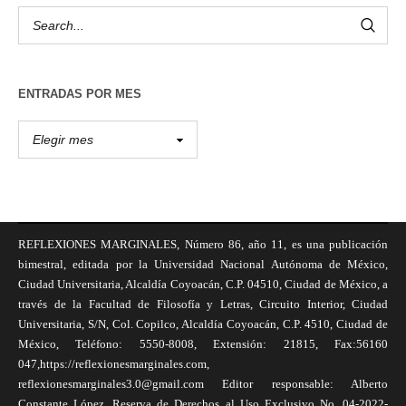
ENTRADAS POR MES
REFLEXIONES MARGINALES, Número 86, año 11, es una publicación
bimestral, editada por la Universidad Nacional Autónoma de México,
Ciudad Universitaria, Alcaldía Coyoacán, C.P. 04510, Ciudad de México, a
través de la Facultad de Filosofía y Letras, Circuito Interior, Ciudad
Universitaria, S/N, Col. Copilco, Alcaldía Coyoacán, C.P. 4510, Ciudad de
México, Teléfono: 5550-8008, Extensión: 21815, Fax:56160
047,https://reflexionesmarginales.com,
reflexionesmarginales3.0@gmail.com Editor responsable: Alberto
Constante López, Reserva de Derechos al Uso Exclusivo No. 04-2022-