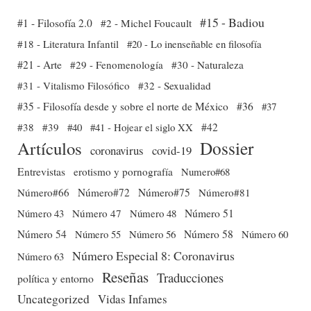
#15 - Badiou
#1 - Filosofía 2.0
#2 - Michel Foucault
#18 - Literatura Infantil
#20 - Lo inenseñable en filosofía
#21 - Arte
#29 - Fenomenología
#30 - Naturaleza
#31 - Vitalismo Filosófico
#32 - Sexualidad
#35 - Filosofía desde y sobre el norte de México
#36
#37
#38
#39
#40
#41 - Hojear el siglo XX
#42
Dossier
Artículos
coronavirus
covid-19
Entrevistas
erotismo y pornografía
Numero#68
Número#66
Número#72
Número#75
Número#81
Número 51
Número 43
Número 47
Número 48
Número 54
Número 56
Número 58
Número 60
Número 55
Número Especial 8: Coronavirus
Número 63
Reseñas
Traducciones
política y entorno
Uncategorized
Vidas Infames