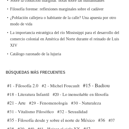
Sobre la condición marginal: notas sobre las humanidades
Filosofía forense: reflexiones marginales sobre el cadáver
¿Población callejera o habitante de la calle? Una apuesta por otro
modo de vida
La importancia estratégica del río Mississippi para el desarrollo del
comercio colonial en América del Norte durante el reinado de Luis
XIV
Catálogo razonado de la lujuria
BÚSQUEDAS MÁS FRECUENTES
#15 - Badiou
#1 - Filosofía 2.0
#2 - Michel Foucault
#18 - Literatura Infantil
#20 - Lo inenseñable en filosofía
#21 - Arte
#29 - Fenomenología
#30 - Naturaleza
#31 - Vitalismo Filosófico
#32 - Sexualidad
#35 - Filosofía desde y sobre el norte de México
#36
#37
#38
#39
#40
#41 - Hojear el siglo XX
#42