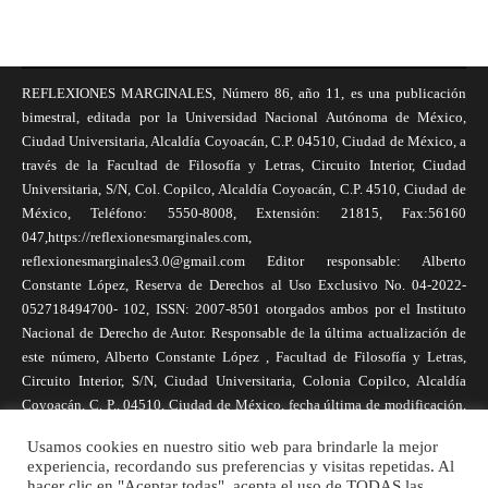
REFLEXIONES MARGINALES, Número 86, año 11, es una publicación
bimestral, editada por la Universidad Nacional Autónoma de México,
Ciudad Universitaria, Alcaldía Coyoacán, C.P. 04510, Ciudad de México, a
través de la Facultad de Filosofía y Letras, Circuito Interior, Ciudad
Universitaria, S/N, Col. Copilco, Alcaldía Coyoacán, C.P. 4510, Ciudad de
México, Teléfono: 5550-8008, Extensión: 21815, Fax:56160
047,https://reflexionesmarginales.com,
reflexionesmarginales3.0@gmail.com Editor responsable: Alberto
Constante López, Reserva de Derechos al Uso Exclusivo No. 04-2022-
052718494700- 102, ISSN: 2007-8501 otorgados ambos por el Instituto
Nacional de Derecho de Autor. Responsable de la última actualización de
este número, Alberto Constante López , Facultad de Filosofía y Letras,
Circuito Interior, S/N, Ciudad Universitaria, Colonia Copilco, Alcaldía
Coyoacán, C. P., 04510, Ciudad de México, fecha última de modificación,
1 de abril de 2025. Las opiniones expresadas por los autores no
Usamos cookies en nuestro sitio web para brindarle la mejor
necesariamente reflejan la postura de la revista, ni de Universidad Nacional
experiencia, recordando sus preferencias y visitas repetidas. Al
Autónoma de México. Los autores son responsables de los contenidos de
hacer clic en "Aceptar todas", acepta el uso de TODAS las