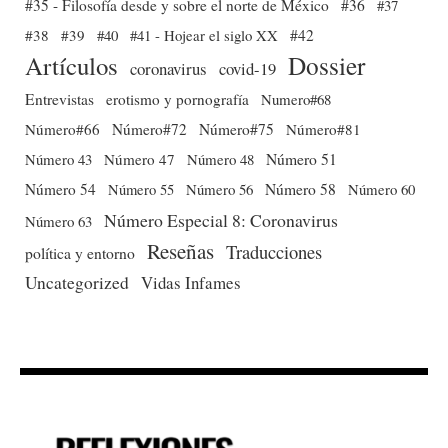
#35 - Filosofía desde y sobre el norte de México
#36
#37
#38
#39
#40
#41 - Hojear el siglo XX
#42
Dossier
Artículos
coronavirus
covid-19
Entrevistas
erotismo y pornografía
Numero#68
Número#66
Número#72
Número#75
Número#81
Número 51
Número 43
Número 47
Número 48
Número 54
Número 56
Número 58
Número 60
Número 55
Número Especial 8: Coronavirus
Número 63
Reseñas
Traducciones
política y entorno
Uncategorized
Vidas Infames