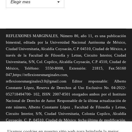
REFLEXIONES MARGINALES, Número 86, año 11, es una publicación
bimestral, editada por la Universidad Nacional Autónoma de México,
Ciudad Universitaria, Alcaldía Coyoacán, C.P. 04510, Ciudad de México, a
través de la Facultad de Filosofía y Letras, Circuito Interior, Ciudad
Universitaria, S/N, Col. Copilco, Alcaldía Coyoacán, C.P. 4510, Ciudad de
México, Teléfono: 5550-8008, Extensión: 21815, Fax:56160
047,https://reflexionesmarginales.com,
reflexionesmarginales3.0@gmail.com Editor responsable: Alberto
Constante López, Reserva de Derechos al Uso Exclusivo No. 04-2022-
052718494700- 102, ISSN: 2007-8501 otorgados ambos por el Instituto
Nacional de Derecho de Autor. Responsable de la última actualización de
este número, Alberto Constante López , Facultad de Filosofía y Letras,
Circuito Interior, S/N, Ciudad Universitaria, Colonia Copilco, Alcaldía
Coyoacán, C. P., 04510, Ciudad de México, fecha última de modificación,
1 de abril de 2025. Las opiniones expresadas por los autores no
Usamos cookies en nuestro sitio web para brindarle la mejor