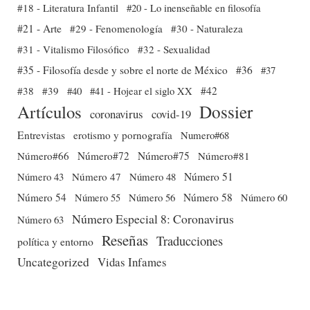
#18 - Literatura Infantil
#20 - Lo inenseñable en filosofía
#21 - Arte
#29 - Fenomenología
#30 - Naturaleza
#31 - Vitalismo Filosófico
#32 - Sexualidad
#35 - Filosofía desde y sobre el norte de México
#36
#37
#38
#39
#40
#41 - Hojear el siglo XX
#42
Dossier
Artículos
coronavirus
covid-19
Entrevistas
erotismo y pornografía
Numero#68
Número#66
Número#72
Número#75
Número#81
Número 51
Número 43
Número 47
Número 48
Número 54
Número 56
Número 58
Número 60
Número 55
Número Especial 8: Coronavirus
Número 63
Reseñas
Traducciones
política y entorno
Uncategorized
Vidas Infames