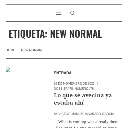
ETIQUETA:
NEW NORMAL
HOME
NEW NORMAL
ENTRADA
26 DE NOVIEMBRE DE 2023
DOSSIER#78
,
NÚMERO#78
Lo que se avecina ya
estaba ahí
BY
VÍCTOR MANUEL ALVARADO GARCÍA
What is coming was already there
Resumen Lo que sucedió en torno