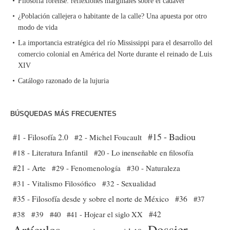
Filosofía forense: reflexiones marginales sobre el cadáver
¿Población callejera o habitante de la calle? Una apuesta por otro
modo de vida
La importancia estratégica del río Mississippi para el desarrollo del
comercio colonial en América del Norte durante el reinado de Luis
XIV
Catálogo razonado de la lujuria
BÚSQUEDAS MÁS FRECUENTES
#15 - Badiou
#1 - Filosofía 2.0
#2 - Michel Foucault
#18 - Literatura Infantil
#20 - Lo inenseñable en filosofía
#21 - Arte
#29 - Fenomenología
#30 - Naturaleza
#31 - Vitalismo Filosófico
#32 - Sexualidad
#35 - Filosofía desde y sobre el norte de México
#36
#37
#38
#39
#40
#41 - Hojear el siglo XX
#42
Dossier
Artículos