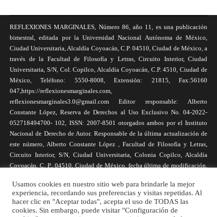
REFLEXIONES MARGINALES, Número 86, año 11, es una publicación
bimestral, editada por la Universidad Nacional Autónoma de México,
Ciudad Universitaria, Alcaldía Coyoacán, C.P. 04510, Ciudad de México, a
través de la Facultad de Filosofía y Letras, Circuito Interior, Ciudad
Universitaria, S/N, Col. Copilco, Alcaldía Coyoacán, C.P. 4510, Ciudad de
México, Teléfono: 5550-8008, Extensión: 21815, Fax:56160
047,https://reflexionesmarginales.com,
reflexionesmarginales3.0@gmail.com Editor responsable: Alberto
Constante López, Reserva de Derechos al Uso Exclusivo No. 04-2022-
052718494700- 102, ISSN: 2007-8501 otorgados ambos por el Instituto
Nacional de Derecho de Autor. Responsable de la última actualización de
este número, Alberto Constante López , Facultad de Filosofía y Letras,
Circuito Interior, S/N, Ciudad Universitaria, Colonia Copilco, Alcaldía
Coyoacán, C. P., 04510, Ciudad de México, fecha última de modificación,
1 de abril de 2025. Las opiniones expresadas por los autores no
Usamos cookies en nuestro sitio web para brindarle la mejor
necesariamente reflejan la postura de la revista, ni de Universidad Nacional
experiencia, recordando sus preferencias y visitas repetidas. Al
Autónoma de México. Los autores son responsables de los contenidos de
hacer clic en "Aceptar todas", acepta el uso de TODAS las
sus artículos. Se autoriza la reproducción total o parcial de los textos aquí
cookies. Sin embargo, puede visitar "Configuración de