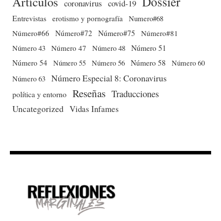
Dossier
Artículos
coronavirus
covid-19
Entrevistas
erotismo y pornografía
Numero#68
Número#66
Número#72
Número#75
Número#81
Número 51
Número 43
Número 47
Número 48
Número 54
Número 56
Número 58
Número 60
Número 55
Número Especial 8: Coronavirus
Número 63
Reseñas
Traducciones
política y entorno
Uncategorized
Vidas Infames