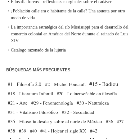
Filosofía forense: reflexiones marginales sobre el cadáver
¿Población callejera o habitante de la calle? Una apuesta por otro
modo de vida
La importancia estratégica del río Mississippi para el desarrollo del
comercio colonial en América del Norte durante el reinado de Luis
XIV
Catálogo razonado de la lujuria
BÚSQUEDAS MÁS FRECUENTES
#15 - Badiou
#1 - Filosofía 2.0
#2 - Michel Foucault
#18 - Literatura Infantil
#20 - Lo inenseñable en filosofía
#21 - Arte
#29 - Fenomenología
#30 - Naturaleza
#31 - Vitalismo Filosófico
#32 - Sexualidad
#35 - Filosofía desde y sobre el norte de México
#36
#37
#38
#39
#40
#41 - Hojear el siglo XX
#42