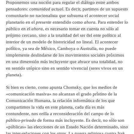
Proponemos una noción para regular el diálogo entre ambos
pensadores:
comunidad actual
. Es decir, partimos de un supuesto
comunitario no nacionalista que subsuma el acontecer social
planetario en el
presente
entendido como
ahora
. Para entender lo
público
en el
ahora
, es necesario tomar en cuenta no sólo al
prójimo cercano, sino a la totalidad del ser del ente político al
interior de un modelo de historicidad no lineal. El acontecer
político, ya sea de México, Camboya o Australia, no puede
simplemente deslindarse de los movimientos sociales próximos
en una dimensión más incluyente que abrace una totalidad, no
en sentido utópico sino en sentido vivencial (seres vivos en un
planeta).
Si bien es cierto, como apunta Chomsky, que los medios de
«comunicación masiva» no alcanzan el grado prístino de la
Comunicación Humana, la relación informática de los que
compartimos la vida en este planeta, cada día es más
contundente, nos orilla a reconsideración del campo de lo
público-privado
de forma más incluyente. Es decir, no sólo son
«públicas» las elecciones de un Estado Nación determinado, sino
las inter-relaciones con los otros. La guerra religiosa contra Irak