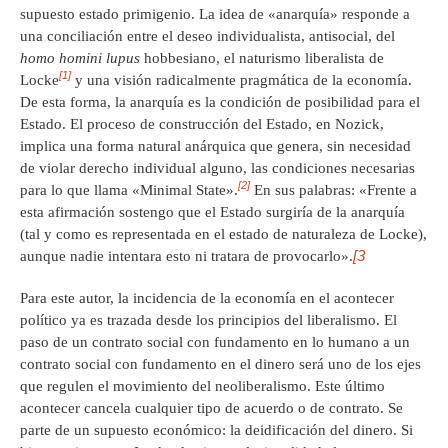
supuesto estado primigenio. La idea de «anarquía» responde a
una conciliación entre el deseo individualista, antisocial, del
homo homini lupus
hobbesiano, el naturismo liberalista de
[1]
Locke
y una visión radicalmente pragmática de la economía.
De esta forma, la anarquía es la condición de posibilidad para el
Estado. El proceso de construcción del Estado, en Nozick,
implica una forma natural anárquica que genera, sin necesidad
de violar derecho individual alguno, las condiciones necesarias
[2]
para lo que llama «Minimal State».
En sus palabras: «Frente a
esta afirmación sostengo que el Estado surgiría de la anarquía
(tal y como es representada en el estado de naturaleza de Locke),
[3
aunque nadie intentara esto ni tratara de provocarlo».
Para este autor, la incidencia de la economía en el acontecer
político ya es trazada desde los principios del liberalismo. El
paso de un contrato social con fundamento en lo humano a un
contrato social con fundamento en el dinero será uno de los ejes
que regulen el movimiento del neoliberalismo. Este último
acontecer cancela cualquier tipo de acuerdo o de contrato. Se
parte de un supuesto económico: la deidificación del dinero. Si