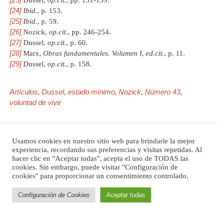
[24]
Ibid.
, p. 153.
[25]
Ibid.
, p. 59.
[26]
Nozick,
op.cit
., pp. 246-254.
[27]
Dussel,
op.cit.
, p. 60.
[28]
Marx,
Obras fundamentales.
Volumen I
,
ed.cit.
, p. 11.
[29]
Dussel,
op.cit.
, p. 158.
Artículos
Dussel
estado mínimo
Nozick
Número 43
,
,
,
,
,
voluntad de vivir
Usamos cookies en nuestro sitio web para brindarle la mejor
PREVIOUS ENTRADA
experiencia, recordando sus preferencias y visitas repetidas. Al
Violencia mediatizada
hacer clic en "Aceptar todas", acepta el uso de TODAS las
cookies. Sin embargo, puede visitar "Configuración de
cookies" para proporcionar un consentimiento controlado.
NEXT ENTRADA
Configuración de Cookies
Aceptar todas
Una breve reflexión sobre el