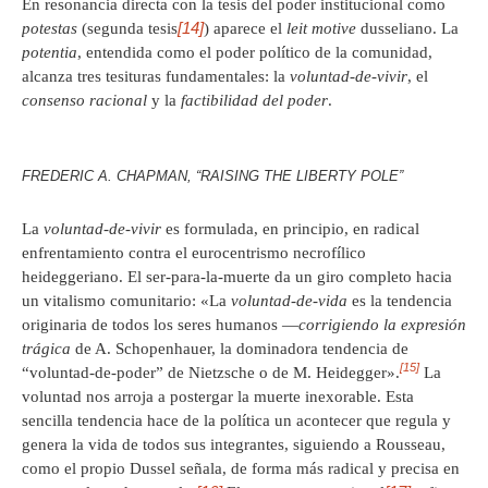
En resonancia directa con la tesis del poder institucional como
[14]
potestas
(segunda tesis
) aparece el
leit motive
dusseliano. La
potentia
, entendida como el poder político de la comunidad,
alcanza tres tesituras fundamentales: la
voluntad-de-vivir
, el
consenso racional
y la
factibilidad del poder
.
FREDERIC A. CHAPMAN, “RAISING THE LIBERTY POLE”
La
voluntad-de-vivir
es formulada, en principio, en radical
enfrentamiento contra el eurocentrismo necrofílico
heideggeriano. El ser-para-la-muerte da un giro completo hacia
un vitalismo comunitario: «La
voluntad-de-vida
es la tendencia
originaria de todos los seres humanos —
corrigiendo la expresión
trágica
de A. Schopenhauer, la dominadora tendencia de
[15]
“voluntad-de-poder” de Nietzsche o de M. Heidegger».
La
voluntad nos arroja a postergar la muerte inexorable. Esta
sencilla tendencia hace de la política un acontecer que regula y
genera la vida de todos sus integrantes, siguiendo a Rousseau,
como el propio Dussel señala, de forma más radical y precisa en