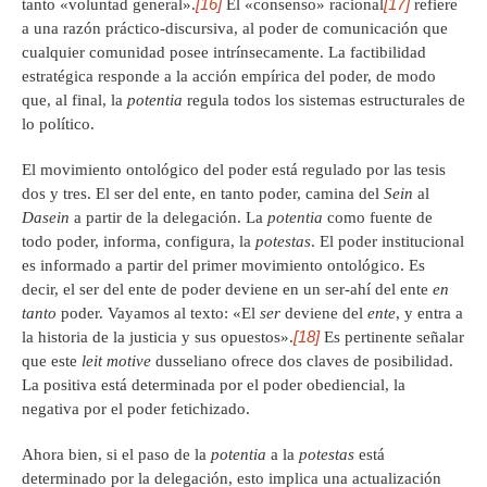
[16]
[17]
tanto «voluntad general».
El «consenso» racional
refiere
a una razón práctico-discursiva, al poder de comunicación que
cualquier comunidad posee intrínsecamente. La factibilidad
estratégica responde a la acción empírica del poder, de modo
que, al final, la
potentia
regula todos los sistemas estructurales de
lo político.
El movimiento ontológico del poder está regulado por las tesis
dos y tres. El ser del ente, en tanto poder, camina del
Sein
al
Dasein
a partir de la delegación. La
potentia
como fuente de
todo poder, informa, configura, la
potestas
. El poder institucional
es informado a partir del primer movimiento ontológico. Es
decir, el ser del ente de poder deviene en un ser-ahí del ente
en
tanto
poder. Vayamos al texto: «El
ser
deviene del
ente
, y entra a
[18]
la historia de la justicia y sus opuestos».
Es pertinente señalar
que este
leit
motive
dusseliano ofrece dos claves de posibilidad.
La positiva está determinada por el poder obediencial, la
negativa por el poder fetichizado.
Ahora bien, si el paso de la
potentia
a la
potestas
está
determinado por la delegación, esto implica una actualización