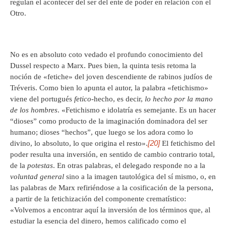
regulan el acontecer del ser del ente de poder en relación con el
Otro.
No es en absoluto coto vedado el profundo conocimiento del
Dussel respecto a Marx. Pues bien, la quinta tesis retoma la
noción de «fetiche» del joven descendiente de rabinos judíos de
Tréveris. Como bien lo apunta el autor, la palabra «fetichismo»
viene del portugués
fetico
-hecho, es decir,
lo hecho por la mano
de los hombres
. «Fetichismo e idolatría es semejante. Es un hacer
“dioses” como producto de la imaginación dominadora del ser
humano; dioses “hechos”, que luego se los adora como lo
[20]
divino, lo absoluto, lo que origina el resto».
El fetichismo del
poder resulta una inversión, en sentido de cambio contrario total,
de la
potestas
. En otras palabras, el delegado responde no a la
voluntad general
sino a la imagen tautológica del sí mismo, o, en
las palabras de Marx refiriéndose a la cosificación de la persona,
a partir de la fetichización del componente crematístico:
«Volvemos a encontrar aquí la inversión de los términos que, al
estudiar la esencia del dinero, hemos calificado como el