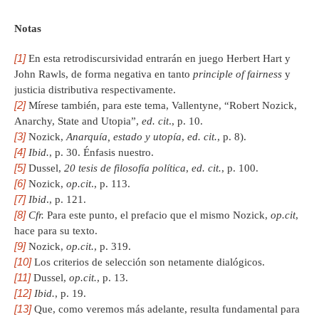
Notas
[1]
En esta retrodiscursividad entrarán en juego Herbert Hart y
John Rawls, de forma negativa en tanto
principle of fairness
y
justicia distributiva respectivamente.
[2]
Mírese también, para este tema, Vallentyne, “Robert Nozick,
Anarchy, State and Utopia”,
ed. cit
., p. 10.
[3]
Nozick,
Anarquía, estado y utopía
,
ed. cit.
, p. 8).
[4]
Ibid.
, p. 30. Énfasis nuestro.
[5]
Dussel,
20 tesis de filosofía política
,
ed. cit.
, p. 100.
[6]
Nozick,
op.cit
., p. 113.
[7]
Ibid
., p. 121.
[8]
Cfr.
Para este punto, el prefacio que el mismo Nozick,
op.cit
,
hace para su texto.
[9]
Nozick,
op.cit.
, p. 319.
[10]
Los criterios de selección son netamente dialógicos.
[11]
Dussel,
op.cit.
, p. 13.
[12]
Ibid.
, p. 19.
[13]
Que, como veremos más adelante, resulta fundamental para