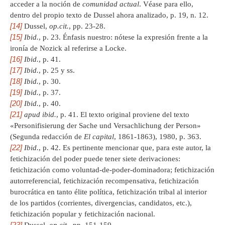
acceder a la noción de
comunidad actual
. Véase para ello,
dentro del propio texto de Dussel ahora analizado, p. 19, n. 12.
[14]
Dussel,
op.cit.
, pp. 23-28.
[15]
Ibid.
, p. 23. Énfasis nuestro: nótese la expresión frente a la
ironía de Nozick al referirse a Locke.
[16]
Ibid.
, p. 41.
[17]
Ibid.
, p. 25 y ss.
[18]
Ibid.
, p. 30.
[19]
Ibid.
, p. 37.
[20]
Ibid.
, p. 40.
[21]
apud
ibid.
, p. 41. El texto original proviene del texto
«Personifisierung der Sache und Versachlichung der Person»
(Segunda redacción de
El capital
, 1861-1863), 1980, p. 363.
[22]
Ibid.
, p. 42. Es pertinente mencionar que, para este autor, la
fetichización del poder puede tener siete derivaciones:
fetichización como voluntad-de-poder-dominadora; fetichización
autorreferencial, fetichización recompensativa, fetichización
burocrática en tanto élite política, fetichización tribal al interior
de los partidos (corrientes, divergencias, candidatos, etc.),
fetichización popular y fetichización nacional.
[23]
Dussel,
op.cit.
, pp. 151-159.