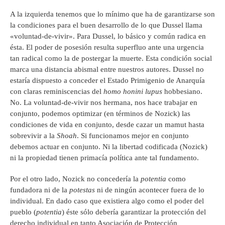
A la izquierda tenemos que lo mínimo que ha de garantizarse son
la condiciones para el buen desarrollo de lo que Dussel llama
«voluntad-de-vivir». Para Dussel, lo básico y común radica en
ésta. El poder de posesión resulta superfluo ante una urgencia
tan radical como la de postergar la muerte. Esta condición social
marca una distancia abismal entre nuestros autores. Dussel no
estaría dispuesto a conceder el Estado Primigenio de Anarquía
con claras reminiscencias del
homo honini lupus
hobbesiano.
No. La voluntad-de-vivir nos hermana, nos hace trabajar en
conjunto, podemos optimizar (en términos de Nozick) las
condiciones de vida en conjunto, desde cazar un mamut hasta
sobrevivir a la
Shoah
. Si funcionamos mejor en conjunto
debemos actuar en conjunto. Ni la libertad codificada (Nozick)
ni la propiedad tienen primacía política ante tal fundamento.
Por el otro lado, Nozick no concedería la
potentia
como
fundadora ni de la
potestas
ni de ningún acontecer fuera de lo
individual. En dado caso que existiera algo como el poder del
pueblo (
potentia
) éste sólo debería garantizar la protección del
derecho individual en tanto Asociación de Protección