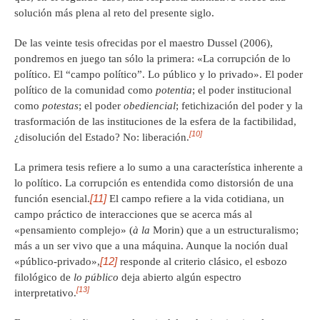
solución más plena al reto del presente siglo.
De las veinte tesis ofrecidas por el maestro Dussel (2006),
pondremos en juego tan sólo la primera: «La corrupción de lo
político. El “campo político”. Lo público y lo privado». El poder
político de la comunidad como
potentia
; el poder institucional
como
potestas
; el poder
obediencial
; fetichización del poder y la
trasformación de las instituciones de la esfera de la factibilidad,
[10]
¿disolución del Estado? No: liberación.
La primera tesis refiere a lo sumo a una característica inherente a
lo político. La corrupción es entendida como distorsión de una
[11]
función esencial.
El campo refiere a la vida cotidiana, un
campo práctico de interacciones que se acerca más al
«pensamiento complejo» (
à la
Morin) que a un estructuralismo;
más a un ser vivo que a una máquina. Aunque la noción dual
[12]
«público-privado»,
responde al criterio clásico, el esbozo
filológico de
lo público
deja abierto algún espectro
[13]
interpretativo.