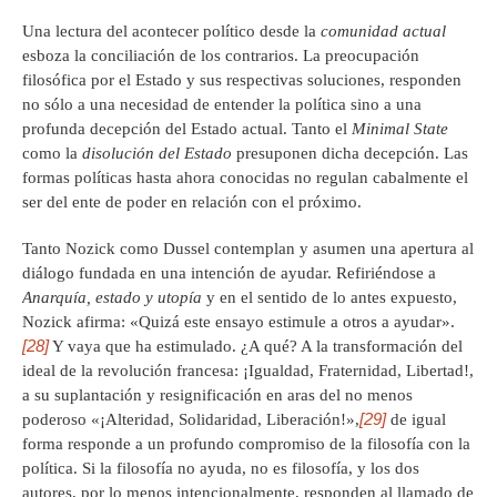
Una lectura del acontecer político desde la
comunidad actual
esboza la conciliación de los contrarios. La preocupación
filosófica por el Estado y sus respectivas soluciones, responden
no sólo a una necesidad de entender la política sino a una
profunda decepción del Estado actual. Tanto el
Minimal State
como la
disolución del Estado
presuponen dicha decepción. Las
formas políticas hasta ahora conocidas no regulan cabalmente el
ser del ente de poder en relación con el próximo.
Tanto Nozick como Dussel contemplan y asumen una apertura al
diálogo fundada en una intención de ayudar. Refiriéndose a
Anarquía, estado y utopía
y en el sentido de lo antes expuesto,
Nozick afirma: «Quizá este ensayo estimule a otros a ayudar».
[28]
Y vaya que ha estimulado. ¿A qué? A la transformación del
ideal de la revolución francesa: ¡Igualdad, Fraternidad, Libertad!,
a su suplantación y resignificación en aras del no menos
[29]
poderoso «¡Alteridad, Solidaridad, Liberación!»,
de igual
forma responde a un profundo compromiso de la filosofía con la
política. Si la filosofía no ayuda, no es filosofía, y los dos
autores, por lo menos intencionalmente, responden al llamado de