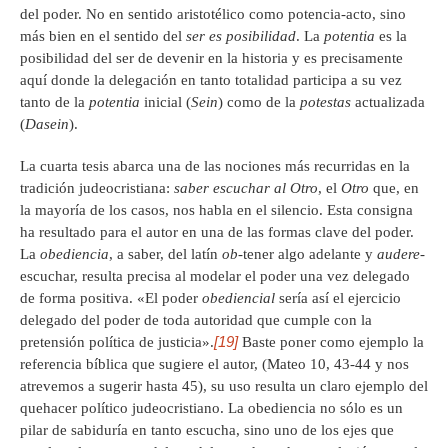
del poder. No en sentido aristotélico como potencia-acto, sino
más bien en el sentido del
ser es posibilidad
. La
potentia
es la
posibilidad del ser de devenir en la historia y es precisamente
aquí donde la delegación en tanto totalidad participa a su vez
tanto de la
potentia
inicial (
Sein
) como de la
potestas
actualizada
(
Dasein
).
La cuarta tesis abarca una de las nociones más recurridas en la
tradición judeocristiana:
saber escuchar al Otro
, el
Otro
que, en
la mayoría de los casos, nos habla en el silencio. Esta consigna
ha resultado para el autor en una de las formas clave del poder.
La
obediencia
, a saber, del latín
ob
-tener algo adelante y
audere
-
escuchar, resulta precisa al modelar el poder una vez delegado
de forma positiva. «El poder
obediencial
sería así el ejercicio
delegado del poder de toda autoridad que cumple con la
[19]
pretensión política de justicia».
Baste poner como ejemplo la
referencia bíblica que sugiere el autor, (Mateo 10, 43-44 y nos
atrevemos a sugerir hasta 45), su uso resulta un claro ejemplo del
quehacer político judeocristiano. La obediencia no sólo es un
pilar de sabiduría en tanto escucha, sino uno de los ejes que