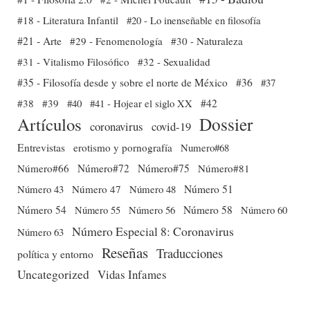
#18 - Literatura Infantil
#20 - Lo inenseñable en filosofía
#21 - Arte
#29 - Fenomenología
#30 - Naturaleza
#31 - Vitalismo Filosófico
#32 - Sexualidad
#35 - Filosofía desde y sobre el norte de México
#36
#37
#38
#39
#40
#41 - Hojear el siglo XX
#42
Dossier
Artículos
coronavirus
covid-19
Entrevistas
erotismo y pornografía
Numero#68
Número#66
Número#72
Número#75
Número#81
Número 51
Número 43
Número 47
Número 48
Número 54
Número 56
Número 58
Número 60
Número 55
Número Especial 8: Coronavirus
Número 63
Reseñas
Traducciones
política y entorno
Uncategorized
Vidas Infames