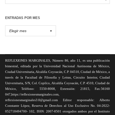
ENTRADAS POR MES
REFLEXIONES MARGINALES, Número 86, año 11, es una publicación
bimestral, editada por la Universidad Nacional Autónoma de México,
Ciudad Universitaria, Alcaldía Coyoacán, C.P. 04510, Ciudad de México, a
través de la Facultad de Filosofía y Letras, Circuito Interior, Ciudad
Universitaria, S/N, Col. Copilco, Alcaldía Coyoacán, C.P. 4510, Ciudad de
México, Teléfono: 5550-8008, Extensión: 21815, Fax:56160
047,https://reflexionesmarginales.com,
reflexionesmarginales3.0@gmail.com Editor responsable: Alberto
Constante López, Reserva de Derechos al Uso Exclusivo No. 04-2022-
052718494700- 102, ISSN: 2007-8501 otorgados ambos por el Instituto