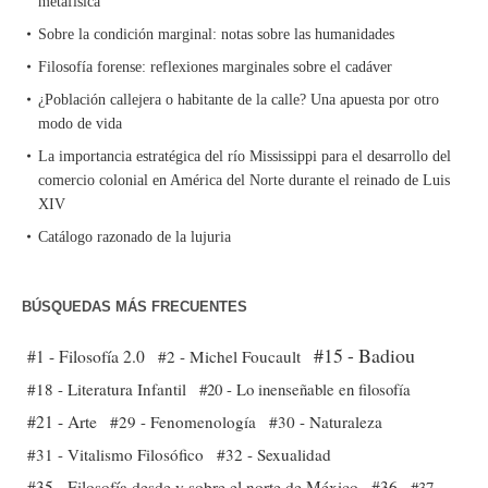
metafísica
Sobre la condición marginal: notas sobre las humanidades
Filosofía forense: reflexiones marginales sobre el cadáver
¿Población callejera o habitante de la calle? Una apuesta por otro
modo de vida
La importancia estratégica del río Mississippi para el desarrollo del
comercio colonial en América del Norte durante el reinado de Luis
XIV
Catálogo razonado de la lujuria
BÚSQUEDAS MÁS FRECUENTES
#15 - Badiou
#1 - Filosofía 2.0
#2 - Michel Foucault
#18 - Literatura Infantil
#20 - Lo inenseñable en filosofía
#21 - Arte
#29 - Fenomenología
#30 - Naturaleza
#31 - Vitalismo Filosófico
#32 - Sexualidad
#35 - Filosofía desde y sobre el norte de México
#36
#37