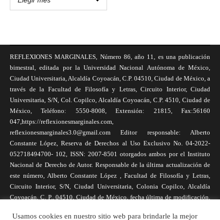
REFLEXIONES MARGINALES, Número 86, año 11, es una publicación
bimestral, editada por la Universidad Nacional Autónoma de México,
Ciudad Universitaria, Alcaldía Coyoacán, C.P. 04510, Ciudad de México, a
través de la Facultad de Filosofía y Letras, Circuito Interior, Ciudad
Universitaria, S/N, Col. Copilco, Alcaldía Coyoacán, C.P. 4510, Ciudad de
México, Teléfono: 5550-8008, Extensión: 21815, Fax:56160
047,https://reflexionesmarginales.com,
reflexionesmarginales3.0@gmail.com Editor responsable: Alberto
Constante López, Reserva de Derechos al Uso Exclusivo No. 04-2022-
052718494700- 102, ISSN: 2007-8501 otorgados ambos por el Instituto
Nacional de Derecho de Autor. Responsable de la última actualización de
este número, Alberto Constante López , Facultad de Filosofía y Letras,
Circuito Interior, S/N, Ciudad Universitaria, Colonia Copilco, Alcaldía
Coyoacán, C. P., 04510, Ciudad de México, fecha última de modificación,
1 de abril de 2025. Las opiniones expresadas por los autores no
Usamos cookies en nuestro sitio web para brindarle la mejor
necesariamente reflejan la postura de la revista, ni de Universidad Nacional