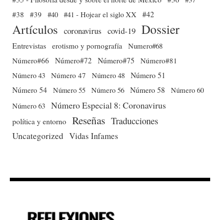
#38
#39
#40
#41 - Hojear el siglo XX
#42
Dossier
Artículos
coronavirus
covid-19
Entrevistas
erotismo y pornografía
Numero#68
Número#66
Número#72
Número#75
Número#81
Número 51
Número 43
Número 47
Número 48
Número 54
Número 56
Número 58
Número 60
Número 55
Número Especial 8: Coronavirus
Número 63
Reseñas
Traducciones
política y entorno
Uncategorized
Vidas Infames