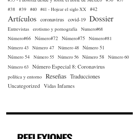
#38
#39
#40
#41 - Hojear el siglo XX
#42
Dossier
Artículos
coronavirus
covid-19
Entrevistas
erotismo y pornografía
Numero#68
Número#66
Número#72
Número#75
Número#81
Número 51
Número 43
Número 47
Número 48
Número 54
Número 56
Número 58
Número 60
Número 55
Número Especial 8: Coronavirus
Número 63
Reseñas
Traducciones
política y entorno
Uncategorized
Vidas Infames