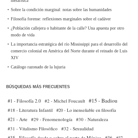
metafísica
Sobre la condición marginal: notas sobre las humanidades
Filosofía forense: reflexiones marginales sobre el cadáver
¿Población callejera o habitante de la calle? Una apuesta por otro
modo de vida
La importancia estratégica del río Mississippi para el desarrollo del
comercio colonial en América del Norte durante el reinado de Luis
XIV
Catálogo razonado de la lujuria
BÚSQUEDAS MÁS FRECUENTES
#15 - Badiou
#1 - Filosofía 2.0
#2 - Michel Foucault
#18 - Literatura Infantil
#20 - Lo inenseñable en filosofía
#21 - Arte
#29 - Fenomenología
#30 - Naturaleza
#31 - Vitalismo Filosófico
#32 - Sexualidad
#35 - Filosofía desde y sobre el norte de México
#36
#37