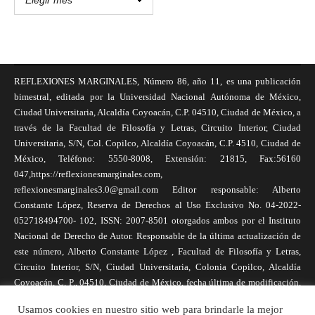
REFLEXIONES MARGINALES, Número 86, año 11, es una publicación
bimestral, editada por la Universidad Nacional Autónoma de México,
Ciudad Universitaria, Alcaldía Coyoacán, C.P. 04510, Ciudad de México, a
través de la Facultad de Filosofía y Letras, Circuito Interior, Ciudad
Universitaria, S/N, Col. Copilco, Alcaldía Coyoacán, C.P. 4510, Ciudad de
México, Teléfono: 5550-8008, Extensión: 21815, Fax:56160
047,https://reflexionesmarginales.com,
reflexionesmarginales3.0@gmail.com Editor responsable: Alberto
Constante López, Reserva de Derechos al Uso Exclusivo No. 04-2022-
052718494700- 102, ISSN: 2007-8501 otorgados ambos por el Instituto
Nacional de Derecho de Autor. Responsable de la última actualización de
este número, Alberto Constante López , Facultad de Filosofía y Letras,
Circuito Interior, S/N, Ciudad Universitaria, Colonia Copilco, Alcaldía
Coyoacán, C. P., 04510, Ciudad de México, fecha última de modificación,
1 de abril de 2025. Las opiniones expresadas por los autores no
Usamos cookies en nuestro sitio web para brindarle la mejor
necesariamente reflejan la postura de la revista, ni de Universidad Nacional