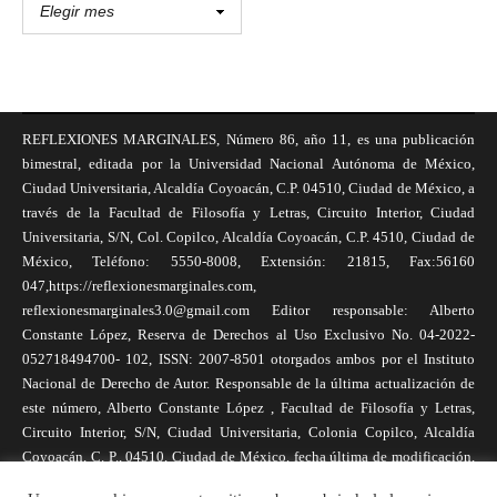
REFLEXIONES MARGINALES, Número 86, año 11, es una publicación
bimestral, editada por la Universidad Nacional Autónoma de México,
Ciudad Universitaria, Alcaldía Coyoacán, C.P. 04510, Ciudad de México, a
través de la Facultad de Filosofía y Letras, Circuito Interior, Ciudad
Universitaria, S/N, Col. Copilco, Alcaldía Coyoacán, C.P. 4510, Ciudad de
México, Teléfono: 5550-8008, Extensión: 21815, Fax:56160
047,https://reflexionesmarginales.com,
reflexionesmarginales3.0@gmail.com Editor responsable: Alberto
Constante López, Reserva de Derechos al Uso Exclusivo No. 04-2022-
052718494700- 102, ISSN: 2007-8501 otorgados ambos por el Instituto
Nacional de Derecho de Autor. Responsable de la última actualización de
este número, Alberto Constante López , Facultad de Filosofía y Letras,
Circuito Interior, S/N, Ciudad Universitaria, Colonia Copilco, Alcaldía
Coyoacán, C. P., 04510, Ciudad de México, fecha última de modificación,
1 de abril de 2025. Las opiniones expresadas por los autores no