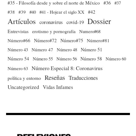
#35 - Filosofía desde y sobre el norte de México
#36
#37
#38
#39
#40
#41 - Hojear el siglo XX
#42
Dossier
Artículos
coronavirus
covid-19
Entrevistas
erotismo y pornografía
Numero#68
Número#66
Número#72
Número#75
Número#81
Número 51
Número 43
Número 47
Número 48
Número 54
Número 56
Número 58
Número 60
Número 55
Número Especial 8: Coronavirus
Número 63
Reseñas
Traducciones
política y entorno
Uncategorized
Vidas Infames