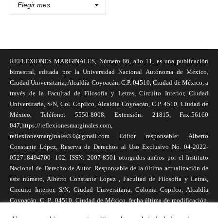
REFLEXIONES MARGINALES, Número 86, año 11, es una publicación
bimestral, editada por la Universidad Nacional Autónoma de México,
Ciudad Universitaria, Alcaldía Coyoacán, C.P. 04510, Ciudad de México, a
través de la Facultad de Filosofía y Letras, Circuito Interior, Ciudad
Universitaria, S/N, Col. Copilco, Alcaldía Coyoacán, C.P. 4510, Ciudad de
México, Teléfono: 5550-8008, Extensión: 21815, Fax:56160
047,https://reflexionesmarginales.com,
reflexionesmarginales3.0@gmail.com Editor responsable: Alberto
Constante López, Reserva de Derechos al Uso Exclusivo No. 04-2022-
052718494700- 102, ISSN: 2007-8501 otorgados ambos por el Instituto
Nacional de Derecho de Autor. Responsable de la última actualización de
este número, Alberto Constante López , Facultad de Filosofía y Letras,
Circuito Interior, S/N, Ciudad Universitaria, Colonia Copilco, Alcaldía
Coyoacán, C. P., 04510, Ciudad de México, fecha última de modificación,
1 de abril de 2025. Las opiniones expresadas por los autores no