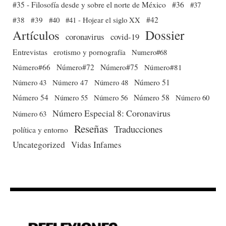
#35 - Filosofía desde y sobre el norte de México
#36
#37
#38
#39
#40
#41 - Hojear el siglo XX
#42
Dossier
Artículos
coronavirus
covid-19
Entrevistas
erotismo y pornografía
Numero#68
Número#66
Número#72
Número#75
Número#81
Número 51
Número 43
Número 47
Número 48
Número 54
Número 56
Número 58
Número 60
Número 55
Número Especial 8: Coronavirus
Número 63
Reseñas
Traducciones
política y entorno
Uncategorized
Vidas Infames