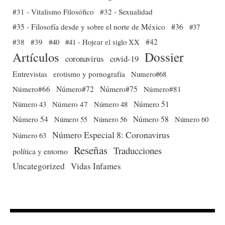
#31 - Vitalismo Filosófico
#32 - Sexualidad
#35 - Filosofía desde y sobre el norte de México
#36
#37
#38
#39
#40
#41 - Hojear el siglo XX
#42
Dossier
Artículos
coronavirus
covid-19
Entrevistas
erotismo y pornografía
Numero#68
Número#66
Número#72
Número#75
Número#81
Número 51
Número 43
Número 47
Número 48
Número 54
Número 56
Número 58
Número 60
Número 55
Número Especial 8: Coronavirus
Número 63
Reseñas
Traducciones
política y entorno
Uncategorized
Vidas Infames