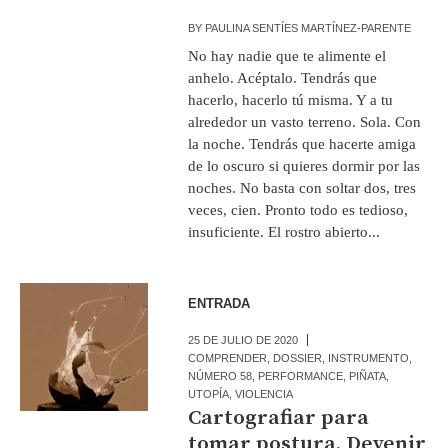
BY
PAULINA SENTÍES MARTÍNEZ-PARENTE
No hay nadie que te alimente el
anhelo. Acéptalo. Tendrás que
hacerlo, hacerlo tú misma. Y a tu
alrededor un vasto terreno. Sola. Con
la noche. Tendrás que hacerte amiga
de lo oscuro si quieres dormir por las
noches. No basta con soltar dos, tres
veces, cien. Pronto todo es tedioso,
insuficiente. El rostro abierto...
ENTRADA
25 DE JULIO DE 2020
COMPRENDER
,
DOSSIER
,
INSTRUMENTO
,
NÚMERO 58
,
PERFORMANCE
,
PIÑATA
,
UTOPÍA
,
VIOLENCIA
Cartografiar para
tomar postura. Devenir