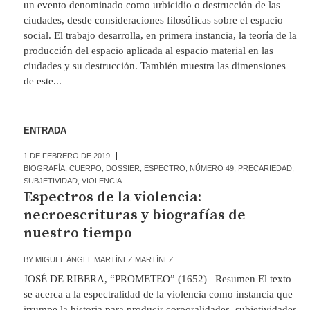
un evento denominado como urbicidio o destrucción de las
ciudades, desde consideraciones filosóficas sobre el espacio
social. El trabajo desarrolla, en primera instancia, la teoría de la
producción del espacio aplicada al espacio material en las
ciudades y su destrucción. También muestra las dimensiones
de este...
ENTRADA
1 DE FEBRERO DE 2019
BIOGRAFÍA
,
CUERPO
,
DOSSIER
,
ESPECTRO
,
NÚMERO 49
,
PRECARIEDAD
,
SUBJETIVIDAD
,
VIOLENCIA
Espectros de la violencia:
necroescrituras y biografías de
nuestro tiempo
BY
MIGUEL ÁNGEL MARTÍNEZ MARTÍNEZ
JOSÉ DE RIBERA, “PROMETEO” (1652) Resumen El texto
se acerca a la espectralidad de la violencia como instancia que
irrumpe la historia para producir corporalidades, subjetividades