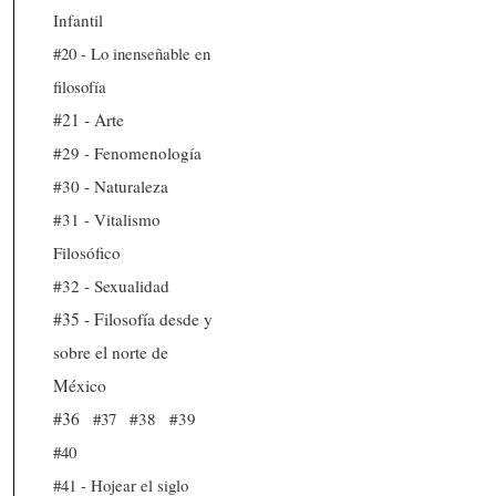
Infantil
#20 - Lo inenseñable en
filosofía
#21 - Arte
#29 - Fenomenología
#30 - Naturaleza
#31 - Vitalismo
Filosófico
#32 - Sexualidad
#35 - Filosofía desde y
sobre el norte de
México
#36
#37
#38
#39
#40
#41 - Hojear el siglo