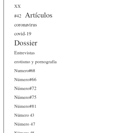
XX
Artículos
#42
coronavirus
covid-19
Dossier
Entrevistas
erotismo y pornografía
Numero#68
Número#66
Número#72
Número#75
Número#81
Número 43
Número 47
Número 48