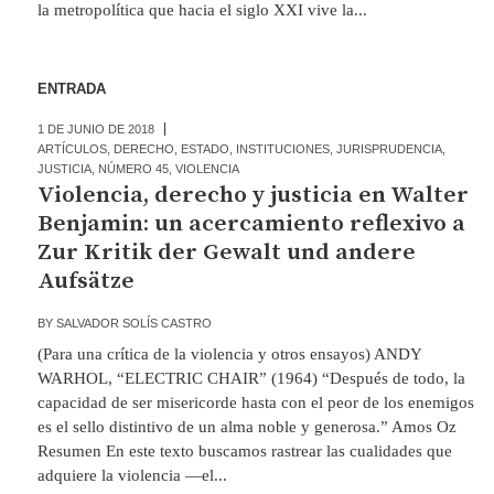
la metropolítica que hacia el siglo XXI vive la...
ENTRADA
1 DE JUNIO DE 2018
ARTÍCULOS
,
DERECHO
,
ESTADO
,
INSTITUCIONES
,
JURISPRUDENCIA
,
JUSTICIA
,
NÚMERO 45
,
VIOLENCIA
Violencia, derecho y justicia en Walter
Benjamin: un acercamiento reflexivo a
Zur Kritik der Gewalt und andere
Aufsätze
BY
SALVADOR SOLÍS CASTRO
(Para una crítica de la violencia y otros ensayos) ANDY
WARHOL, “ELECTRIC CHAIR” (1964) “Después de todo, la
capacidad de ser misericorde hasta con el peor de los enemigos
es el sello distintivo de un alma noble y generosa.” Amos Oz
Resumen En este texto buscamos rastrear las cualidades que
adquiere la violencia —el...