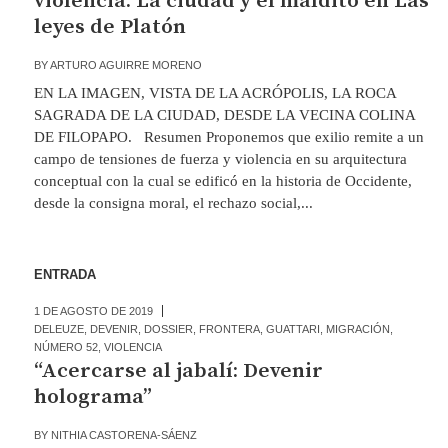
violencia. La ciudad y el maldito en Las
leyes de Platón
BY
ARTURO AGUIRRE MORENO
EN LA IMAGEN, VISTA DE LA ACRÓPOLIS, LA ROCA
SAGRADA DE LA CIUDAD, DESDE LA VECINA COLINA
DE FILOPAPO. Resumen Proponemos que exilio remite a un
campo de tensiones de fuerza y violencia en su arquitectura
conceptual con la cual se edificó en la historia de Occidente,
desde la consigna moral, el rechazo social,...
ENTRADA
1 DE AGOSTO DE 2019
DELEUZE
,
DEVENIR
,
DOSSIER
,
FRONTERA
,
GUATTARI
,
MIGRACIÓN
,
NÚMERO 52
,
VIOLENCIA
“Acercarse al jabalí: Devenir
holograma”
BY
NITHIA CASTORENA-SÁENZ