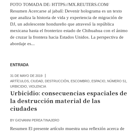
FOTO TOMADA DE: HTTPS://MX.REUTERS.COM/
Resumen Acercarse al jabalí: Devenir holograma es un texto
que analiza la historia de vida y experiencia de migración de
DJ, un adolescente hondureño que atravesó la república
mexicana hasta el fronterizo estado de Chihuahua con el ánimo
de cruzar la frontera hacia Estados Unidos. La perspectiva de
abordaje es...
ENTRADA
31 DE MAYO DE 2019
ARTÍCULOS
,
CIUDAD
,
DESTRUCCIÓN
,
ESCOMBRO
,
ESPACIO
,
NÚMERO 51
,
URBICIDIO
,
VIOLENCIA
Urbicidio: consecuencias espaciales de
la destrucción material de las
ciudades
BY
GIOVANNI PEREA TINAJERO
Resumen El presente artículo muestra una reflexión acerca de