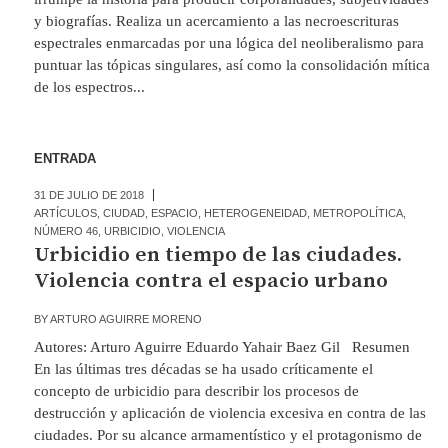
y biografías. Realiza un acercamiento a las necroescrituras
espectrales enmarcadas por una lógica del neoliberalismo para
puntuar las tópicas singulares, así como la consolidación mítica
de los espectros...
ENTRADA
31 DE JULIO DE 2018
ARTÍCULOS
,
CIUDAD
,
ESPACIO
,
HETEROGENEIDAD
,
METROPOLÍTICA
,
NÚMERO 46
,
URBICIDIO
,
VIOLENCIA
Urbicidio en tiempo de las ciudades.
Violencia contra el espacio urbano
BY
ARTURO AGUIRRE MORENO
Autores: Arturo Aguirre Eduardo Yahair Baez Gil Resumen
En las últimas tres décadas se ha usado críticamente el
concepto de urbicidio para describir los procesos de
destrucción y aplicación de violencia excesiva en contra de las
ciudades. Por su alcance armamentístico y el protagonismo de