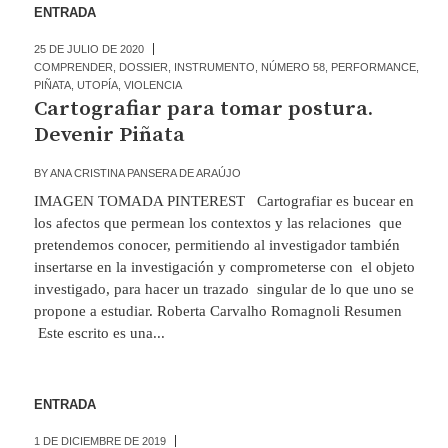
ENTRADA
25 DE JULIO DE 2020
COMPRENDER
,
DOSSIER
,
INSTRUMENTO
,
NÚMERO 58
,
PERFORMANCE
,
PIÑATA
,
UTOPÍA
,
VIOLENCIA
Cartografiar para tomar postura.
Devenir Piñata
BY
ANA CRISTINA PANSERA DE ARAÚJO
IMAGEN TOMADA PINTEREST Cartografiar es bucear en
los afectos que permean los contextos y las relaciones que
pretendemos conocer, permitiendo al investigador también
insertarse en la investigación y comprometerse con el objeto
investigado, para hacer un trazado singular de lo que uno se
propone a estudiar. Roberta Carvalho Romagnoli Resumen
Este escrito es una...
ENTRADA
1 DE DICIEMBRE DE 2019