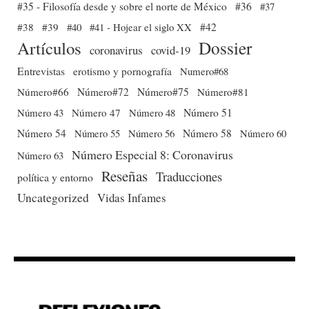
#35 - Filosofía desde y sobre el norte de México
#36
#37
#38
#39
#40
#41 - Hojear el siglo XX
#42
Dossier
Artículos
coronavirus
covid-19
Entrevistas
erotismo y pornografía
Numero#68
Número#66
Número#72
Número#75
Número#81
Número 51
Número 43
Número 47
Número 48
Número 54
Número 56
Número 58
Número 60
Número 55
Número Especial 8: Coronavirus
Número 63
Reseñas
Traducciones
política y entorno
Uncategorized
Vidas Infames