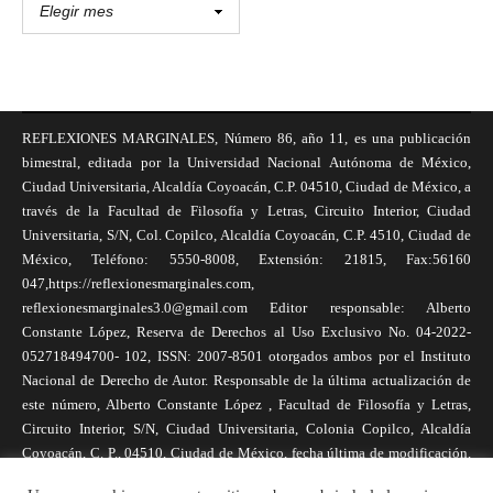
REFLEXIONES MARGINALES, Número 86, año 11, es una publicación
bimestral, editada por la Universidad Nacional Autónoma de México,
Ciudad Universitaria, Alcaldía Coyoacán, C.P. 04510, Ciudad de México, a
través de la Facultad de Filosofía y Letras, Circuito Interior, Ciudad
Universitaria, S/N, Col. Copilco, Alcaldía Coyoacán, C.P. 4510, Ciudad de
México, Teléfono: 5550-8008, Extensión: 21815, Fax:56160
047,https://reflexionesmarginales.com,
reflexionesmarginales3.0@gmail.com Editor responsable: Alberto
Constante López, Reserva de Derechos al Uso Exclusivo No. 04-2022-
052718494700- 102, ISSN: 2007-8501 otorgados ambos por el Instituto
Nacional de Derecho de Autor. Responsable de la última actualización de
este número, Alberto Constante López , Facultad de Filosofía y Letras,
Circuito Interior, S/N, Ciudad Universitaria, Colonia Copilco, Alcaldía
Coyoacán, C. P., 04510, Ciudad de México, fecha última de modificación,
1 de abril de 2025. Las opiniones expresadas por los autores no