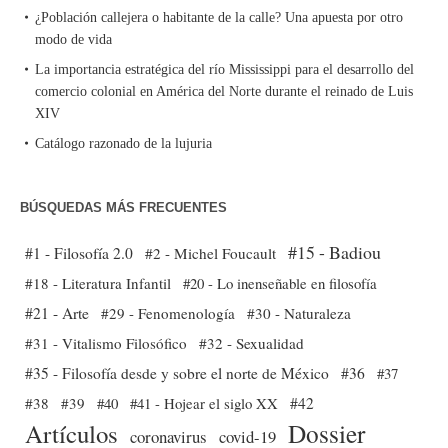
¿Población callejera o habitante de la calle? Una apuesta por otro
modo de vida
La importancia estratégica del río Mississippi para el desarrollo del
comercio colonial en América del Norte durante el reinado de Luis
XIV
Catálogo razonado de la lujuria
BÚSQUEDAS MÁS FRECUENTES
#15 - Badiou
#1 - Filosofía 2.0
#2 - Michel Foucault
#18 - Literatura Infantil
#20 - Lo inenseñable en filosofía
#21 - Arte
#29 - Fenomenología
#30 - Naturaleza
#31 - Vitalismo Filosófico
#32 - Sexualidad
#35 - Filosofía desde y sobre el norte de México
#36
#37
#38
#39
#40
#41 - Hojear el siglo XX
#42
Dossier
Artículos
coronavirus
covid-19