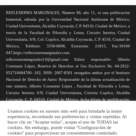
REFLEXIONES MARGINALES, Número 86, año 11, es una publicación
bimestral, editada por la Universidad Nacional Autónoma de México,
Ciudad Universitaria, Alcaldía Coyoacán, C.P. 04510, Ciudad de México, a
través de la Facultad de Filosofía y Letras, Circuito Interior, Ciudad
Universitaria, S/N, Col. Copilco, Alcaldía Coyoacán, C.P. 4510, Ciudad de
México, Teléfono: 5550-8008, Extensión: 21815, Fax:56160
047,https://reflexionesmarginales.com,
reflexionesmarginales3.0@gmail.com Editor responsable: Alberto
Constante López, Reserva de Derechos al Uso Exclusivo No. 04-2022-
052718494700- 102, ISSN: 2007-8501 otorgados ambos por el Instituto
Nacional de Derecho de Autor. Responsable de la última actualización de
este número, Alberto Constante López , Facultad de Filosofía y Letras,
Circuito Interior, S/N, Ciudad Universitaria, Colonia Copilco, Alcaldía
Coyoacán, C. P., 04510, Ciudad de México, fecha última de modificación,
1 de abril de 2025. Las opiniones expresadas por los autores no
Usamos cookies en nuestro sitio web para brindarle la mejor
necesariamente reflejan la postura de la revista, ni de Universidad Nacional
experiencia, recordando sus preferencias y visitas repetidas. Al
Autónoma de México. Los autores son responsables de los contenidos de
hacer clic en "Aceptar todas", acepta el uso de TODAS las
sus artículos. Se autoriza la reproducción total o parcial de los textos aquí
cookies. Sin embargo, puede visitar "Configuración de
cookies" para proporcionar un consentimiento controlado.
publicados siempre y cuando se cite la fuente completa y la dirección